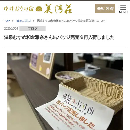
숙박 예약
MENU
TOP
블로그·공지
温泉むすめ和倉雅奈さん缶バッジ完売※再入荷しました
ブログ
2025/10/04
温泉むすめ和倉雅奈さん缶バッジ完売※再入荷しました