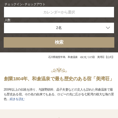
チェックイン - チェックアウト
カレンダーから選択
人数
検索
石川県能登半島 和倉温泉 ゆけむりの宿 美湾荘【公式】
創業1804年、和倉温泉で最も歴史のある宿「美湾荘」
200年以上の伝統を誇り、与謝野鉄幹、晶子夫妻などの文人も訪れた和倉温泉で最
も歴史ある宿。その名の由来でもある、ロビーの先に広がる七尾湾の雄大な海の景
色
…
続きを読む