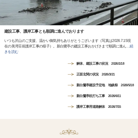
建設工事、護岸工事とも順調に進んでおります
いつも沢山のご支援、温かい御気持ちありがとうございます（写真は2026.7.15現
在の美湾荘前護岸工事の様子）。新白鷺亭の建設工事おかげさまで順調に進ん
…
続
きを読む
解体、建設工事の状況 2026/1/18
正面玄関の状況 2026/3/21
新白鷺亭建設予定地 地鎮祭 2026/5/18
新白鷺亭杭打ち工事 2026/6/11
護岸工事用道路解体 2026/7/15