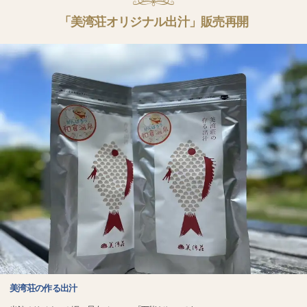
「美湾荘オリジナル出汁」販売再開
美湾荘の作る出汁