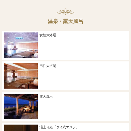
温泉・露天風呂
女性大浴場
男性大浴場
露天風呂
湯上り処「タイ式エステ」