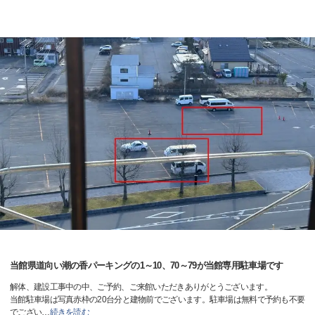
当館県道向い潮の香パーキングの1～10、70～79が当館専用駐車場です
解体、建設工事中の中、ご予約、ご来館いただきありがとうございます。
当館駐車場は写真赤枠の20台分と建物前でございます。駐車場は無料で予約も不要
でござい
…
続きを読む