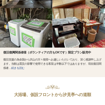
復旧復興関係者様（ボランティアの方もOKです）限定プラン販売中
復旧支援の為全国から沢山の方々能登へお越しいただいており、深く感謝申し上げ
ます。当館は震災の影響で使用できる客室は半数以下ではありますが、現在復旧関
係者
…
続きを読む
大浴場、仮設フロントから汐見亭への道順