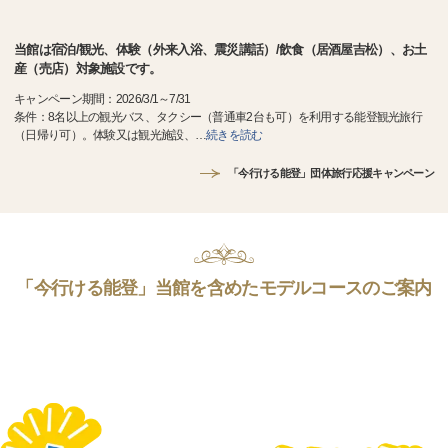
当館は宿泊/観光、体験（外来入浴、震災講話）/飲食（居酒屋吉松）、お土
産（売店）対象施設です。
キャンペーン期間：2026/3/1～7/31
条件：8名以上の観光バス、タクシー（普通車2台も可）を利用する能登観光旅行
（日帰り可）。体験又は観光施設、
…
続きを読む
「今行ける能登」団体旅行応援キャンペーン
「今行ける能登」当館を含めたモデルコースのご案内