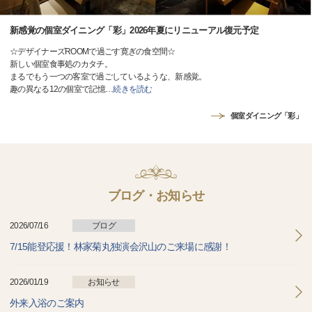
新感覚の個室ダイニング「彩」2026年夏にリニューアル復元予定
☆デザイナーズROOMで過ごす寛ぎの食空間☆
新しい個室食事処のカタチ。
まるでもう一つの客室で過ごしているような、新感覚。
趣の異なる12の個室で記憶
…
続きを読む
個室ダイニング「彩」
ブログ・お知らせ
2026/07/16
ブログ
7/15能登応援！林家菊丸独演会沢山のご来場に感謝！
2026/01/19
お知らせ
外来入浴のご案内