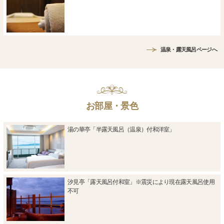
温泉・露天風呂ページへ
お部屋・景色
湯の華亭「半露天風呂（温泉）付和洋室」
汐見亭「露天風呂付和室」※震災により現在露天風呂使用
不可