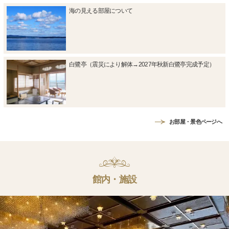
海の見える部屋について
白鷺亭（震災により解体→2027年秋新白鷺亭完成予定）
お部屋・景色ページへ
館内・施設