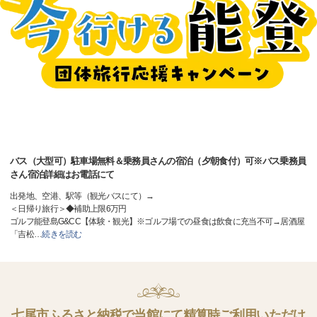
バス（大型可）駐車場無料＆乗務員さんの宿泊（夕朝食付）可※バス乗務員
さん宿泊詳細はお電話にて
出発地、空港、駅等（観光バスにて）→
＜日帰り旅行＞◆補助上限6万円
ゴルフ能登島G&CC【体験・観光】※ゴルフ場での昼食は飲食に充当不可→居酒屋
「吉松
…
続きを読む
七尾市ふるさと納税で当館にて精算時ご利用いただけ