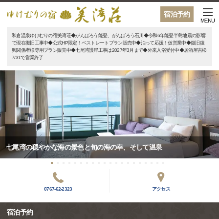
宿泊予約
MENU
和倉温泉ゆけむりの宿美湾荘◆がんばろう能登、がんばろう石川◆令和6年能登半島地震の影響
で現在復旧工事中◆公式HP限定！ベストレートプラン販売中◆泊って応援！仮営業中◆復旧復
興関係者様専用プラン販売中◆七尾湾護岸工事は2027年3月まで◆外来入浴受付中◆居酒屋吉松
7/31で営業終了
七尾湾の穏やかな海の景色と旬の海の幸、そして温泉
0767-62-2323
アクセス
宿泊予約