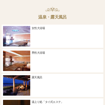
温泉・露天風呂
女性大浴場
男性大浴場
露天風呂
湯上り処「タイ式エステ」