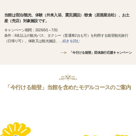
当館は宿泊/観光、体験（外来入浴、震災講話）/飲食（居酒屋吉松）、お土
産（売店）対象施設です。
キャンペーン期間：2026/3/1～7/31
条件：8名以上の観光バス、タクシー（普通車2台も可）を利用する能登観光旅行
（日帰り可）。体験又は観光施設、
…
続きを読む
「今行ける能登」団体旅行応援キャンペーン
「今行ける能登」当館を含めたモデルコースのご案内