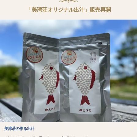
「美湾荘オリジナル出汁」販売再開
美湾荘の作る出汁