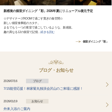
新感覚の個室ダイニング「彩」2026年夏にリニューアル復元予定
☆デザイナーズROOMで過ごす寛ぎの食空間☆
新しい個室食事処のカタチ。
まるでもう一つの客室で過ごしているような、新感覚。
趣の異なる12の個室で記憶
…
続きを読む
個室ダイニング「彩」
ブログ・お知らせ
2026/07/16
ブログ
7/15能登応援！林家菊丸独演会沢山のご来場に感謝！
2026/01/19
お知らせ
外来入浴のご案内