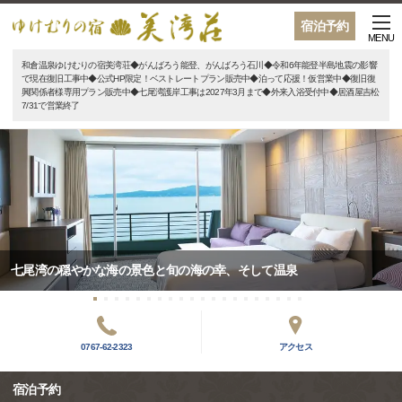
宿泊予約
MENU
和倉温泉ゆけむりの宿美湾荘◆がんばろう能登、がんばろう石川◆令和6年能登半島地震の影響
で現在復旧工事中◆公式HP限定！ベストレートプラン販売中◆泊って応援！仮営業中◆復旧復
興関係者様専用プラン販売中◆七尾湾護岸工事は2027年3月まで◆外来入浴受付中◆居酒屋吉松
7/31で営業終了
七尾湾の穏やかな海の景色と旬の海の幸、そして温泉
0767-62-2323
アクセス
宿泊予約