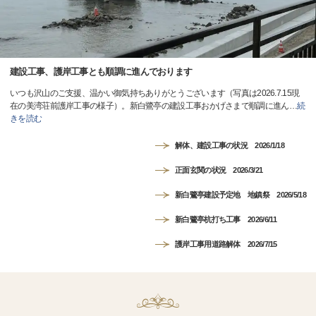
建設工事、護岸工事とも順調に進んでおります
いつも沢山のご支援、温かい御気持ちありがとうございます（写真は2026.7.15現
在の美湾荘前護岸工事の様子）。新白鷺亭の建設工事おかげさまで順調に進ん
…
続
きを読む
解体、建設工事の状況 2026/1/18
正面玄関の状況 2026/3/21
新白鷺亭建設予定地 地鎮祭 2026/5/18
新白鷺亭杭打ち工事 2026/6/11
護岸工事用道路解体 2026/7/15