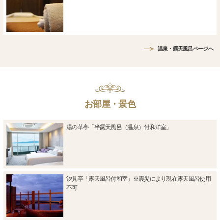
温泉・露天風呂ページへ
お部屋・景色
湯の華亭「半露天風呂（温泉）付和洋室」
汐見亭「露天風呂付和室」※震災により現在露天風呂使用
不可