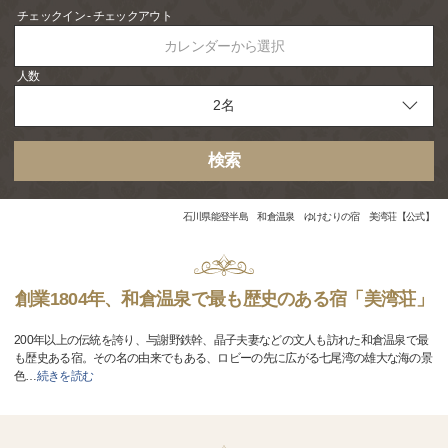
チェックイン - チェックアウト
カレンダーから選択
人数
検索
石川県能登半島 和倉温泉 ゆけむりの宿 美湾荘【公式】
創業1804年、和倉温泉で最も歴史のある宿「美湾荘」
200年以上の伝統を誇り、与謝野鉄幹、晶子夫妻などの文人も訪れた和倉温泉で最
も歴史ある宿。その名の由来でもある、ロビーの先に広がる七尾湾の雄大な海の景
色
…
続きを読む