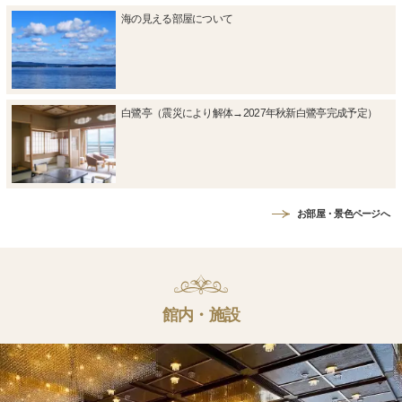
海の見える部屋について
白鷺亭（震災により解体→2027年秋新白鷺亭完成予定）
お部屋・景色ページへ
館内・施設