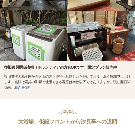
復旧復興関係者様（ボランティアの方もOKです）限定プラン販売中
復旧支援の為全国から沢山の方々能登へお越しいただいており、深く感謝申し上げ
ます。当館は震災の影響で使用できる客室は半数以下ではありますが、現在復旧関
係者
…
続きを読む
大浴場、仮設フロントから汐見亭への道順