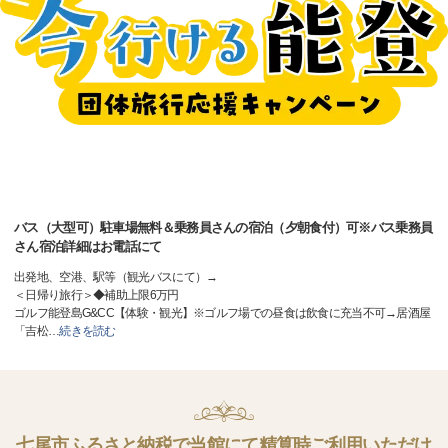
バス（大型可）駐車場無料＆乗務員さんの宿泊（夕朝食付）可※バス乗務員
さん宿泊詳細はお電話にて
出発地、空港、駅等（観光バスにて）→
＜日帰り旅行＞◆補助上限6万円
ゴルフ能登島G&CC【体験・観光】※ゴルフ場での昼食は飲食に充当不可→居酒屋
「吉松
…
続きを読む
七尾市ふるさと納税で当館にて精算時ご利用いただけ