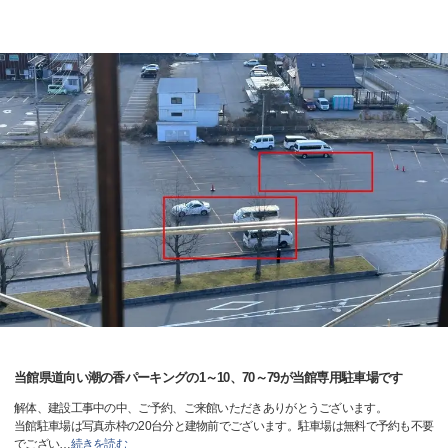
当館県道向い潮の香パーキングの1～10、70～79が当館専用駐車場です
解体、建設工事中の中、ご予約、ご来館いただきありがとうございます。
当館駐車場は写真赤枠の20台分と建物前でございます。駐車場は無料で予約も不要
でござい
…
続きを読む