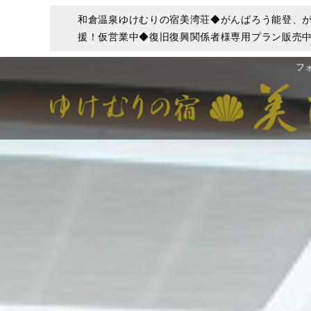
和倉温泉ゆけむりの宿美湾荘◆がんばろう能登、が
援！仮営業中◆復旧復興関係者様専用プラン販売中◆
フ