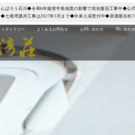
んばろう石川◆令和6年能登半島地震の影響で現在復旧工事中◆公式
七尾湾護岸工事は2027年3月まで◆外来入浴受付中◆居酒屋吉松7/
ォトギャラリー
よくあるお問合せ
お問い合わせ
問い合わせ