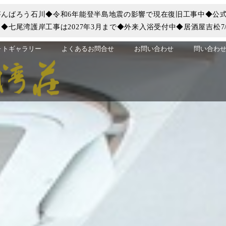
んばろう石川◆令和6年能登半島地震の影響で現在復旧工事中◆公式
七尾湾護岸工事は2027年3月まで◆外来入浴受付中◆居酒屋吉松7/
ォトギャラリー
よくあるお問合せ
お問い合わせ
問い合わせ