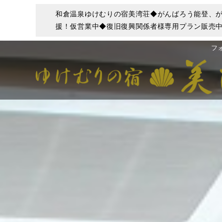
和倉温泉ゆけむりの宿美湾荘◆がんばろう能登、が
援！仮営業中◆復旧復興関係者様専用プラン販売中◆
フ