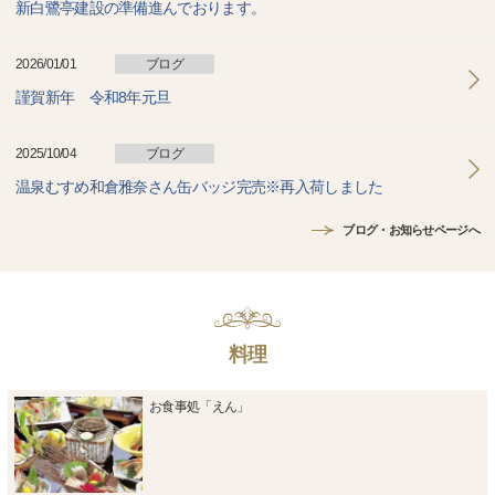
新白鷺亭建設の準備進んでおります。
2026/01/01
ブログ
謹賀新年 令和8年元旦
2025/10/04
ブログ
温泉むすめ和倉雅奈さん缶バッジ完売※再入荷しました
ブログ・お知らせページへ
料理
お食事処「えん」