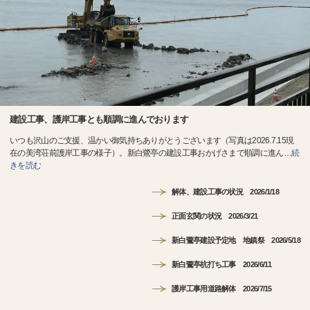
建設工事、護岸工事とも順調に進んでおります
いつも沢山のご支援、温かい御気持ちありがとうございます（写真は2026.7.15現
在の美湾荘前護岸工事の様子）。新白鷺亭の建設工事おかげさまで順調に進ん
…
続
きを読む
解体、建設工事の状況 2026/1/18
正面玄関の状況 2026/3/21
新白鷺亭建設予定地 地鎮祭 2026/5/18
新白鷺亭杭打ち工事 2026/6/11
護岸工事用道路解体 2026/7/15