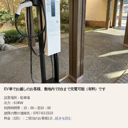
EV車でお越しのお客様、敷地内で2台まで充電可能（有料）です
設置場所：駐車場
出力：6.0KW
利用時間帯：15：00～翌10：00
故障の際の連絡先：0767-62-2323
料金（1回）：ご宿泊のお客様1,0
…
続きを読む