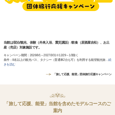
当館は宿泊/観光、体験（外来入浴、震災講話）/飲食（居酒屋吉松）、お土
産（売店）対象施設です。
キャンペーン期間：2026/9/1～2027/3/31※12/29～1/3除く
条件：8名以上の観光バス、タクシー（普通車2台も可）を利用する能登観光旅
…
続
きを読む
「旅して応援、能登」団体旅行応援キャンペーン
「旅して応援、能登」当館を含めたモデルコースのご
案内