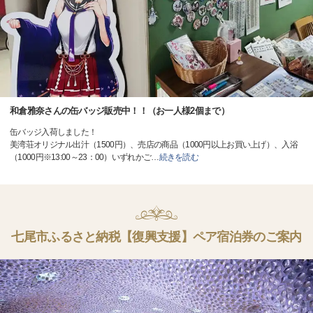
和倉雅奈さんの缶バッジ販売中！！（お一人様2個まで）
缶バッジ入荷しました！
美湾荘オリジナル出汁（1500円）、売店の商品（1000円以上お買い上げ）、入浴
（1000円※13:00～23：00）いずれかご
…
続きを読む
七尾市ふるさと納税【復興支援】ペア宿泊券のご案内