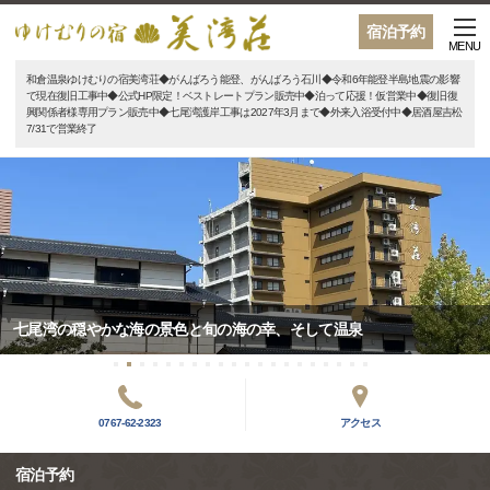
宿泊予約
MENU
和倉温泉ゆけむりの宿美湾荘◆がんばろう能登、がんばろう石川◆令和6年能登半島地震の影響
で現在復旧工事中◆公式HP限定！ベストレートプラン販売中◆泊って応援！仮営業中◆復旧復
興関係者様専用プラン販売中◆七尾湾護岸工事は2027年3月まで◆外来入浴受付中◆居酒屋吉松
7/31で営業終了
七尾湾の穏やかな海の景色と旬の海の幸、そして温泉
0767-62-2323
アクセス
宿泊予約