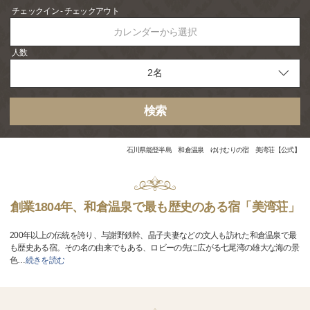
チェックイン - チェックアウト
カレンダーから選択
人数
検索
石川県能登半島 和倉温泉 ゆけむりの宿 美湾荘【公式】
創業1804年、和倉温泉で最も歴史のある宿「美湾荘」
200年以上の伝統を誇り、与謝野鉄幹、晶子夫妻などの文人も訪れた和倉温泉で最
も歴史ある宿。その名の由来でもある、ロビーの先に広がる七尾湾の雄大な海の景
色
…
続きを読む