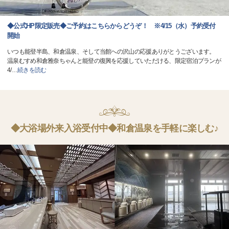
◆公式HP限定販売◆ご予約はこちらからどうぞ！ ※4/15（水）予約受付
開始
いつも能登半島、和倉温泉、そして当館への沢山の応援ありがとうございます。
温泉むすめ和倉雅奈ちゃんと能登の復興を応援していただける、限定宿泊プランが
4/
…
続きを読む
◆大浴場外来入浴受付中◆和倉温泉を手軽に楽しむ♪