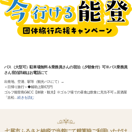
バス（大型可）駐車場無料＆乗務員さんの宿泊（夕朝食付）可※バス乗務員
さん宿泊詳細はお電話にて
出発地、空港、駅等（観光バスにて）→
＜日帰り旅行＞◆補助上限6万円
ゴルフ能登島G&CC【体験・観光】※ゴルフ場での昼食は飲食に充当不可→居酒屋
「吉松
…
続きを読む
七尾市ふるさと納税で当館にて精算時ご利用いただけ