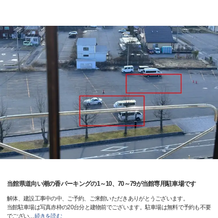
当館県道向い潮の香パーキングの1～10、70～79が当館専用駐車場です
解体、建設工事中の中、ご予約、ご来館いただきありがとうございます。
当館駐車場は写真赤枠の20台分と建物前でございます。駐車場は無料で予約も不要
でござい
…
続きを読む