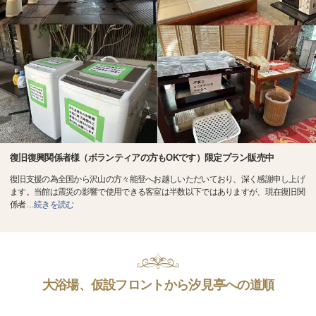
復旧復興関係者様（ボランティアの方もOKです）限定プラン販売中
復旧支援の為全国から沢山の方々能登へお越しいただいており、深く感謝申し上げ
ます。当館は震災の影響で使用できる客室は半数以下ではありますが、現在復旧関
係者
…
続きを読む
大浴場、仮設フロントから汐見亭への道順