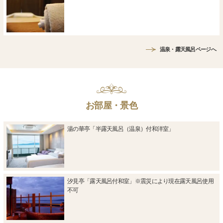
温泉・露天風呂ページへ
お部屋・景色
湯の華亭「半露天風呂（温泉）付和洋室」
汐見亭「露天風呂付和室」※震災により現在露天風呂使用
不可