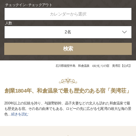
チェックイン - チェックアウト
カレンダーから選択
人数
検索
石川県能登半島 和倉温泉 ゆけむりの宿 美湾荘【公式】
創業1804年、和倉温泉で最も歴史のある宿「美湾荘」
200年以上の伝統を誇り、与謝野鉄幹、晶子夫妻などの文人も訪れた和倉温泉で最
も歴史ある宿。その名の由来でもある、ロビーの先に広がる七尾湾の雄大な海の景
色
…
続きを読む