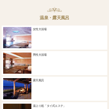
温泉・露天風呂
女性大浴場
男性大浴場
露天風呂
湯上り処「タイ式エステ」