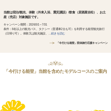
当館は宿泊/観光、体験（外来入浴、震災講話）/飲食（居酒屋吉松）、お土
産（売店）対象施設です。
キャンペーン期間：2026/3/1～7/31
条件：8名以上の観光バス、タクシー（普通車2台も可）を利用する能登観光旅行
（日帰り可）。体験又は観光施設、
…
続きを読む
「今行ける能登」団体旅行応援キャンペーン
「今行ける能登」当館を含めたモデルコースのご案内