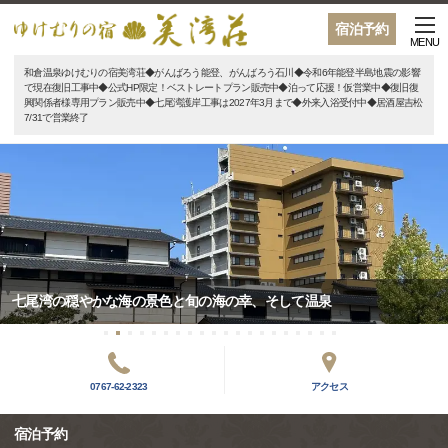
宿泊予約
MENU
和倉温泉ゆけむりの宿美湾荘◆がんばろう能登、がんばろう石川◆令和6年能登半島地震の影響
で現在復旧工事中◆公式HP限定！ベストレートプラン販売中◆泊って応援！仮営業中◆復旧復
興関係者様専用プラン販売中◆七尾湾護岸工事は2027年3月まで◆外来入浴受付中◆居酒屋吉松
7/31で営業終了
七尾湾の穏やかな海の景色と旬の海の幸、そして温泉
0767-62-2323
アクセス
宿泊予約