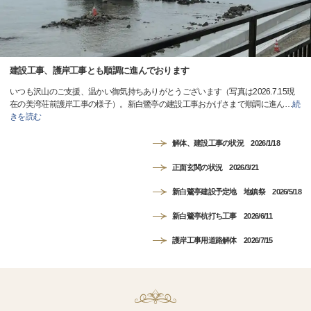
建設工事、護岸工事とも順調に進んでおります
いつも沢山のご支援、温かい御気持ちありがとうございます（写真は2026.7.15現
在の美湾荘前護岸工事の様子）。新白鷺亭の建設工事おかげさまで順調に進ん
…
続
きを読む
解体、建設工事の状況 2026/1/18
正面玄関の状況 2026/3/21
新白鷺亭建設予定地 地鎮祭 2026/5/18
新白鷺亭杭打ち工事 2026/6/11
護岸工事用道路解体 2026/7/15