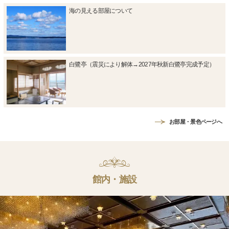
海の見える部屋について
白鷺亭（震災により解体→2027年秋新白鷺亭完成予定）
お部屋・景色ページへ
館内・施設