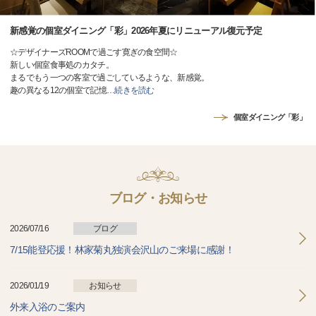
新感覚の個室ダイニング「彩」2026年夏にリニューアル復元予定
☆デザイナーズROOMで過ごす寛ぎの食空間☆
新しい個室食事処のカタチ。
まるでもう一つの客室で過ごしているような、新感覚。
趣の異なる12の個室で記憶
…
続きを読む
個室ダイニング「彩」
ブログ・お知らせ
2026/07/16
ブログ
7/15能登応援！林家菊丸独演会沢山のご来場に感謝！
2026/01/19
お知らせ
外来入浴のご案内