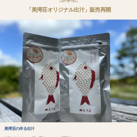
「美湾荘オリジナル出汁」販売再開
美湾荘の作る出汁