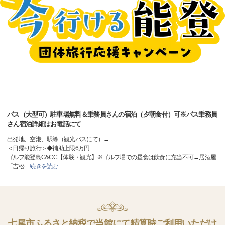
バス（大型可）駐車場無料＆乗務員さんの宿泊（夕朝食付）可※バス乗務員
さん宿泊詳細はお電話にて
出発地、空港、駅等（観光バスにて）→
＜日帰り旅行＞◆補助上限6万円
ゴルフ能登島G&CC【体験・観光】※ゴルフ場での昼食は飲食に充当不可→居酒屋
「吉松
…
続きを読む
七尾市ふるさと納税で当館にて精算時ご利用いただけ