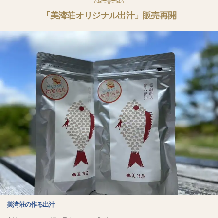
「美湾荘オリジナル出汁」販売再開
美湾荘の作る出汁