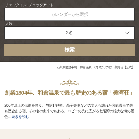
チェックイン - チェックアウト
カレンダーから選択
人数
検索
石川県能登半島 和倉温泉 ゆけむりの宿 美湾荘【公式】
創業1804年、和倉温泉で最も歴史のある宿「美湾荘」
200年以上の伝統を誇り、与謝野鉄幹、晶子夫妻などの文人も訪れた和倉温泉で最
も歴史ある宿。その名の由来でもある、ロビーの先に広がる七尾湾の雄大な海の景
色
…
続きを読む