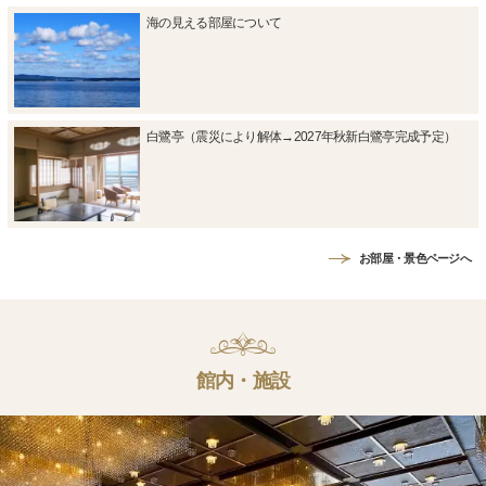
海の見える部屋について
白鷺亭（震災により解体→2027年秋新白鷺亭完成予定）
お部屋・景色ページへ
館内・施設