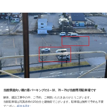
当館県道向い潮の香パーキングの1～10、70～79が当館専用駐車場です
解体、建設工事中の中、ご予約、ご来館いただきありがとうございます。
当館駐車場は写真赤枠の20台分と建物前でございます。駐車場は無料で予約も不要
でござい
…
続きを読む