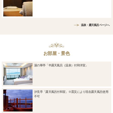
温泉・露天風呂ページへ
お部屋・景色
湯の華亭「半露天風呂（温泉）付和洋室」
汐見亭「露天風呂付和室」※震災により現在露天風呂使用
不可