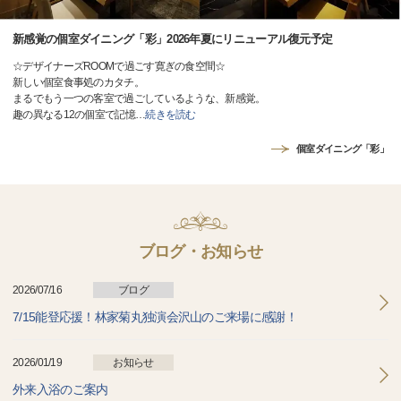
新感覚の個室ダイニング「彩」2026年夏にリニューアル復元予定
☆デザイナーズROOMで過ごす寛ぎの食空間☆
新しい個室食事処のカタチ。
まるでもう一つの客室で過ごしているような、新感覚。
趣の異なる12の個室で記憶
…
続きを読む
個室ダイニング「彩」
ブログ・お知らせ
2026/07/16
ブログ
7/15能登応援！林家菊丸独演会沢山のご来場に感謝！
2026/01/19
お知らせ
外来入浴のご案内