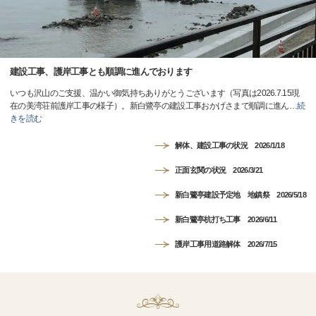
建設工事、護岸工事とも順調に進んでおります
いつも沢山のご支援、温かい御気持ちありがとうございます（写真は2026.7.15現
在の美湾荘前護岸工事の様子）。新白鷺亭の建設工事おかげさまで順調に進ん
…
続
きを読む
解体、建設工事の状況 2026/1/18
正面玄関の状況 2026/3/21
新白鷺亭建設予定地 地鎮祭 2026/5/18
新白鷺亭杭打ち工事 2026/6/11
護岸工事用道路解体 2026/7/15