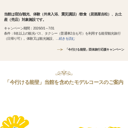
当館は宿泊/観光、体験（外来入浴、震災講話）/飲食（居酒屋吉松）、お土
産（売店）対象施設です。
キャンペーン期間：2026/3/1～7/31
条件：8名以上の観光バス、タクシー（普通車2台も可）を利用する能登観光旅行
（日帰り可）。体験又は観光施設、
…
続きを読む
「今行ける能登」団体旅行応援キャンペーン
「今行ける能登」当館を含めたモデルコースのご案内