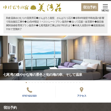
宿泊予約
MENU
和倉温泉ゆけむりの宿美湾荘◆がんばろう能登、がんばろう石川◆令和6年能登半島地震の影響
で現在復旧工事中◆公式HP限定！ベストレートプラン販売中◆泊って応援！仮営業中◆復旧復
興関係者様専用プラン販売中◆七尾湾護岸工事は2027年3月まで◆外来入浴受付中◆居酒屋吉松
7/31で営業終了
七尾湾の穏やかな海の景色と旬の海の幸、そして温泉
0767-62-2323
アクセス
宿泊予約