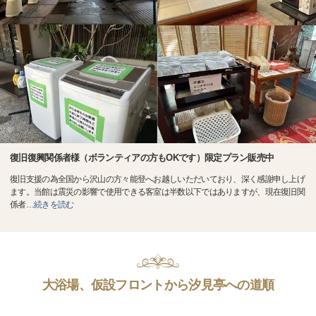
復旧復興関係者様（ボランティアの方もOKです）限定プラン販売中
復旧支援の為全国から沢山の方々能登へお越しいただいており、深く感謝申し上げ
ます。当館は震災の影響で使用できる客室は半数以下ではありますが、現在復旧関
係者
…
続きを読む
大浴場、仮設フロントから汐見亭への道順