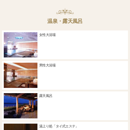
温泉・露天風呂
女性大浴場
男性大浴場
露天風呂
湯上り処「タイ式エステ」