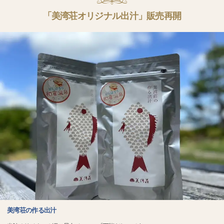
「美湾荘オリジナル出汁」販売再開
美湾荘の作る出汁