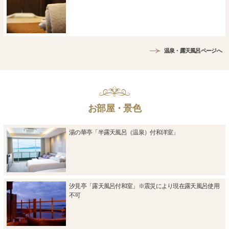
温泉・露天風呂ページへ
お部屋・景色
湯の華亭「半露天風呂（温泉）付和洋室」
汐見亭「露天風呂付和室」※震災により現在露天風呂使用
不可