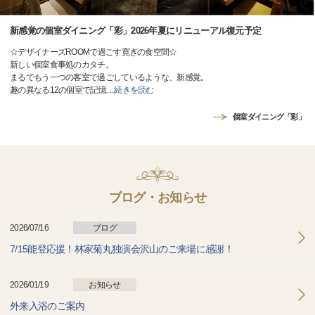
新感覚の個室ダイニング「彩」2026年夏にリニューアル復元予定
☆デザイナーズROOMで過ごす寛ぎの食空間☆
新しい個室食事処のカタチ。
まるでもう一つの客室で過ごしているような、新感覚。
趣の異なる12の個室で記憶
…
続きを読む
個室ダイニング「彩」
ブログ・お知らせ
2026/07/16
ブログ
7/15能登応援！林家菊丸独演会沢山のご来場に感謝！
2026/01/19
お知らせ
外来入浴のご案内