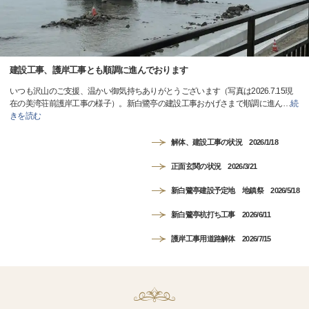
建設工事、護岸工事とも順調に進んでおります
いつも沢山のご支援、温かい御気持ちありがとうございます（写真は2026.7.15現
在の美湾荘前護岸工事の様子）。新白鷺亭の建設工事おかげさまで順調に進ん
…
続
きを読む
解体、建設工事の状況 2026/1/18
正面玄関の状況 2026/3/21
新白鷺亭建設予定地 地鎮祭 2026/5/18
新白鷺亭杭打ち工事 2026/6/11
護岸工事用道路解体 2026/7/15