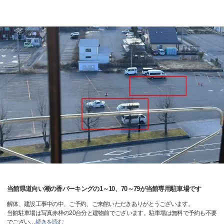
当館県道向い潮の香パーキングの1～10、70～79が当館専用駐車場です
解体、建設工事中の中、ご予約、ご来館いただきありがとうございます。
当館駐車場は写真赤枠の20台分と建物前でございます。駐車場は無料で予約も不要
でござい
…
続きを読む