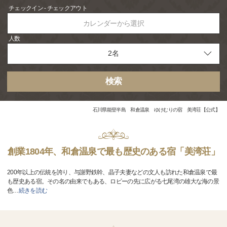
チェックイン - チェックアウト
カレンダーから選択
人数
検索
石川県能登半島 和倉温泉 ゆけむりの宿 美湾荘【公式】
創業1804年、和倉温泉で最も歴史のある宿「美湾荘」
200年以上の伝統を誇り、与謝野鉄幹、晶子夫妻などの文人も訪れた和倉温泉で最
も歴史ある宿。その名の由来でもある、ロビーの先に広がる七尾湾の雄大な海の景
色
…
続きを読む