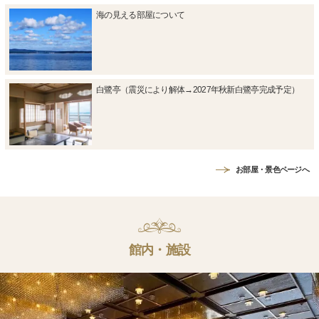
海の見える部屋について
白鷺亭（震災により解体→2027年秋新白鷺亭完成予定）
お部屋・景色ページへ
館内・施設