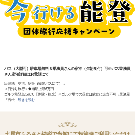
バス（大型可）駐車場無料＆乗務員さんの宿泊（夕朝食付）可※バス乗務員
さん宿泊詳細はお電話にて
出発地、空港、駅等（観光バスにて）→
＜日帰り旅行＞◆補助上限6万円
ゴルフ能登島G&CC【体験・観光】※ゴルフ場での昼食は飲食に充当不可→居酒屋
「吉松
…
続きを読む
七尾市ふるさと納税で当館にて精算時ご利用いただけ