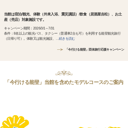
当館は宿泊/観光、体験（外来入浴、震災講話）/飲食（居酒屋吉松）、お土
産（売店）対象施設です。
キャンペーン期間：2026/3/1～7/31
条件：8名以上の観光バス、タクシー（普通車2台も可）を利用する能登観光旅行
（日帰り可）。体験又は観光施設、
…
続きを読む
「今行ける能登」団体旅行応援キャンペーン
「今行ける能登」当館を含めたモデルコースのご案内