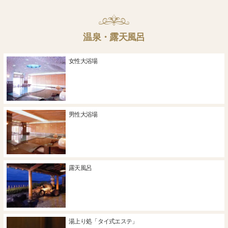
温泉・露天風呂
女性大浴場
男性大浴場
露天風呂
湯上り処「タイ式エステ」