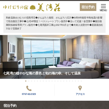
宿泊予約
MENU
和倉温泉ゆけむりの宿美湾荘◆がんばろう能登、がんばろう石川◆令和6年能登半島地震の影響
で現在復旧工事中◆公式HP限定！ベストレートプラン販売中◆泊って応援！仮営業中◆復旧復
興関係者様専用プラン販売中◆七尾湾護岸工事は2027年3月まで◆外来入浴受付中◆居酒屋吉松
7/31で営業終了
七尾湾の穏やかな海の景色と旬の海の幸、そして温泉
0767-62-2323
アクセス
宿泊予約