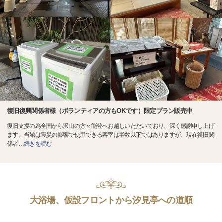
復旧復興関係者様（ボランティアの方もOKです）限定プラン販売中
復旧支援の為全国から沢山の方々能登へお越しいただいており、深く感謝申し上げ
ます。当館は震災の影響で使用できる客室は半数以下ではありますが、現在復旧関
係者
…
続きを読む
大浴場、仮設フロントから汐見亭への道順