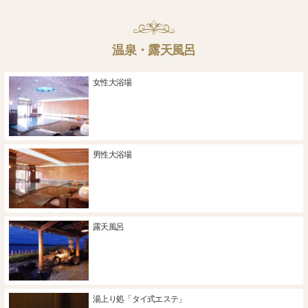
温泉・露天風呂
女性大浴場
男性大浴場
露天風呂
湯上り処「タイ式エステ」