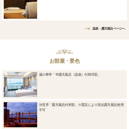
温泉・露天風呂ページへ
お部屋・景色
湯の華亭「半露天風呂（温泉）付和洋室」
汐見亭「露天風呂付和室」※震災により現在露天風呂使用
不可