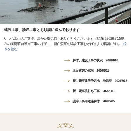
建設工事、護岸工事とも順調に進んでおります
いつも沢山のご支援、温かい御気持ちありがとうございます（写真は2026.7.15現
在の美湾荘前護岸工事の様子）。新白鷺亭の建設工事おかげさまで順調に進ん
…
続
きを読む
解体、建設工事の状況 2026/1/18
正面玄関の状況 2026/3/21
新白鷺亭建設予定地 地鎮祭 2026/5/18
新白鷺亭杭打ち工事 2026/6/11
護岸工事用道路解体 2026/7/15