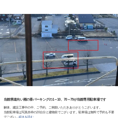
当館県道向い潮の香パーキングの1～10、70～79が当館専用駐車場です
解体、建設工事中の中、ご予約、ご来館いただきありがとうございます。
当館駐車場は写真赤枠の20台分と建物前でございます。駐車場は無料で予約も不要
でござい
…
続きを読む