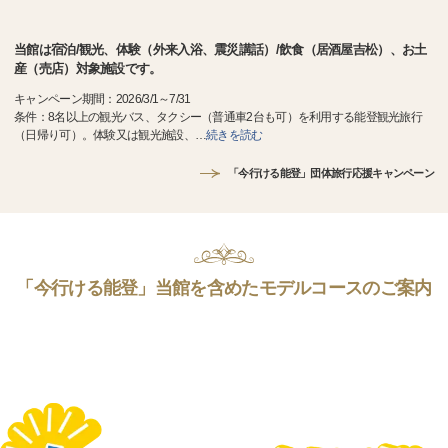
当館は宿泊/観光、体験（外来入浴、震災講話）/飲食（居酒屋吉松）、お土
産（売店）対象施設です。
キャンペーン期間：2026/3/1～7/31
条件：8名以上の観光バス、タクシー（普通車2台も可）を利用する能登観光旅行
（日帰り可）。体験又は観光施設、
…
続きを読む
「今行ける能登」団体旅行応援キャンペーン
「今行ける能登」当館を含めたモデルコースのご案内