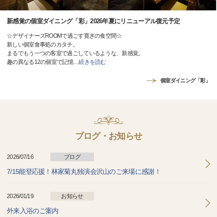
新感覚の個室ダイニング「彩」2026年夏にリニューアル復元予定
☆デザイナーズROOMで過ごす寛ぎの食空間☆
新しい個室食事処のカタチ。
まるでもう一つの客室で過ごしているような、新感覚。
趣の異なる12の個室で記憶
…
続きを読む
個室ダイニング「彩」
ブログ・お知らせ
2026/07/16
ブログ
7/15能登応援！林家菊丸独演会沢山のご来場に感謝！
2026/01/19
お知らせ
外来入浴のご案内