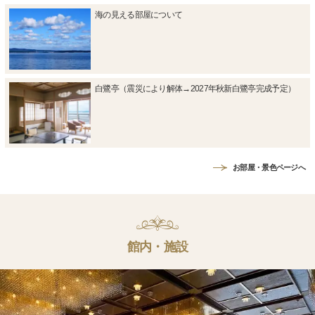
海の見える部屋について
白鷺亭（震災により解体→2027年秋新白鷺亭完成予定）
お部屋・景色ページへ
館内・施設