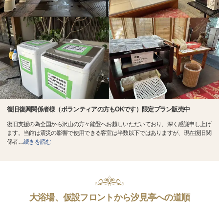
復旧復興関係者様（ボランティアの方もOKです）限定プラン販売中
復旧支援の為全国から沢山の方々能登へお越しいただいており、深く感謝申し上げ
ます。当館は震災の影響で使用できる客室は半数以下ではありますが、現在復旧関
係者
…
続きを読む
大浴場、仮設フロントから汐見亭への道順