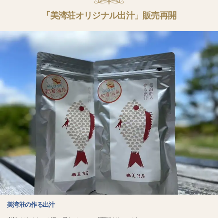
「美湾荘オリジナル出汁」販売再開
美湾荘の作る出汁