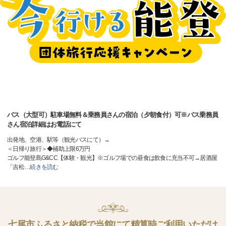
バス（大型可）駐車場無料＆乗務員さんの宿泊（夕朝食付）可※バス乗務員
さん宿泊詳細はお電話にて
出発地、空港、駅等（観光バスにて）→
＜日帰り旅行＞◆補助上限6万円
ゴルフ能登島G&CC【体験・観光】※ゴルフ場での昼食は飲食に充当不可→居酒屋
「吉松
…
続きを読む
七尾市ふるさと納税で当館にて精算時ご利用いただけ