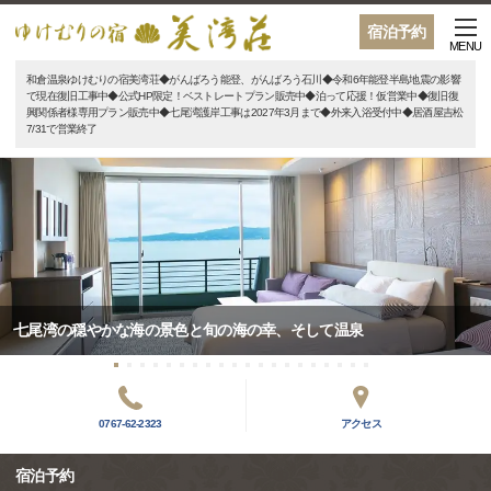
宿泊予約
MENU
和倉温泉ゆけむりの宿美湾荘◆がんばろう能登、がんばろう石川◆令和6年能登半島地震の影響
で現在復旧工事中◆公式HP限定！ベストレートプラン販売中◆泊って応援！仮営業中◆復旧復
興関係者様専用プラン販売中◆七尾湾護岸工事は2027年3月まで◆外来入浴受付中◆居酒屋吉松
7/31で営業終了
七尾湾の穏やかな海の景色と旬の海の幸、そして温泉
0767-62-2323
アクセス
宿泊予約