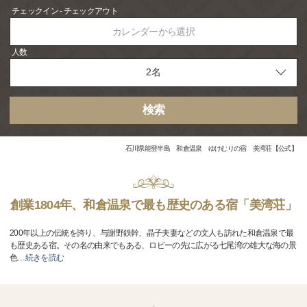
チェックイン - チェックアウト
カレンダーから選択
人数
検索
石川県能登半島 和倉温泉 ゆけむりの宿 美湾荘【公式】
創業1804年、和倉温泉で最も歴史のある宿「美湾荘」
200年以上の伝統を誇り、与謝野鉄幹、晶子夫妻などの文人も訪れた和倉温泉で最
も歴史ある宿。その名の由来でもある、ロビーの先に広がる七尾湾の雄大な海の景
色
…
続きを読む