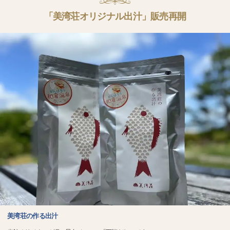
「美湾荘オリジナル出汁」販売再開
美湾荘の作る出汁