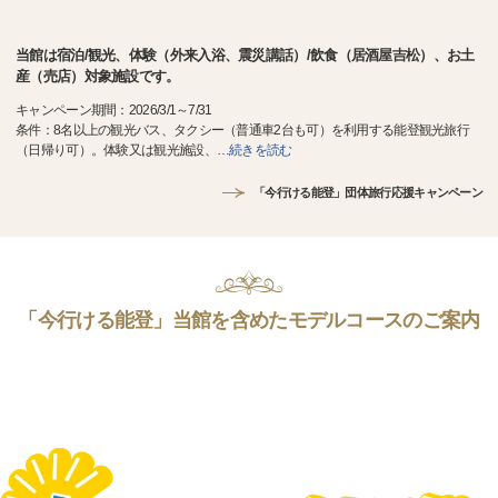
当館は宿泊/観光、体験（外来入浴、震災講話）/飲食（居酒屋吉松）、お土
産（売店）対象施設です。
キャンペーン期間：2026/3/1～7/31
条件：8名以上の観光バス、タクシー（普通車2台も可）を利用する能登観光旅行
（日帰り可）。体験又は観光施設、
…
続きを読む
「今行ける能登」団体旅行応援キャンペーン
「今行ける能登」当館を含めたモデルコースのご案内