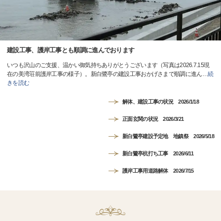
建設工事、護岸工事とも順調に進んでおります
いつも沢山のご支援、温かい御気持ちありがとうございます（写真は2026.7.15現
在の美湾荘前護岸工事の様子）。新白鷺亭の建設工事おかげさまで順調に進ん
…
続
きを読む
解体、建設工事の状況 2026/1/18
正面玄関の状況 2026/3/21
新白鷺亭建設予定地 地鎮祭 2026/5/18
新白鷺亭杭打ち工事 2026/6/11
護岸工事用道路解体 2026/7/15