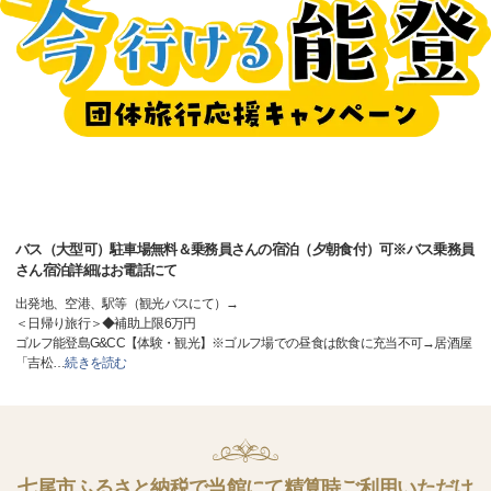
バス（大型可）駐車場無料＆乗務員さんの宿泊（夕朝食付）可※バス乗務員
さん宿泊詳細はお電話にて
出発地、空港、駅等（観光バスにて）→
＜日帰り旅行＞◆補助上限6万円
ゴルフ能登島G&CC【体験・観光】※ゴルフ場での昼食は飲食に充当不可→居酒屋
「吉松
…
続きを読む
七尾市ふるさと納税で当館にて精算時ご利用いただけ