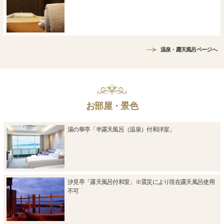
温泉・露天風呂ページへ
お部屋・景色
湯の華亭「半露天風呂（温泉）付和洋室」
汐見亭「露天風呂付和室」※震災により現在露天風呂使用
不可