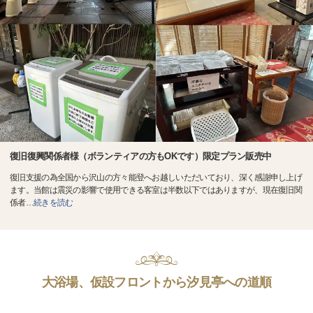
復旧復興関係者様（ボランティアの方もOKです）限定プラン販売中
復旧支援の為全国から沢山の方々能登へお越しいただいており、深く感謝申し上げ
ます。当館は震災の影響で使用できる客室は半数以下ではありますが、現在復旧関
係者
…
続きを読む
大浴場、仮設フロントから汐見亭への道順