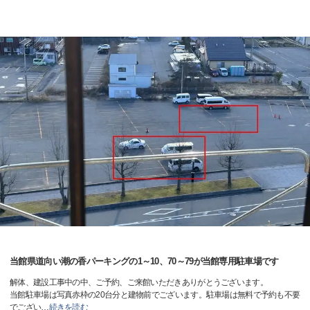
当館県道向い潮の香パーキングの1～10、70～79が当館専用駐車場です
解体、建設工事中の中、ご予約、ご来館いただきありがとうございます。
当館駐車場は写真赤枠の20台分と建物前でございます。駐車場は無料で予約も不要
でござい
…
続きを読む