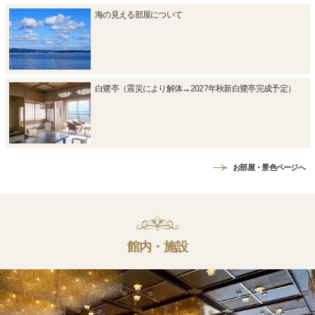
海の見える部屋について
白鷺亭（震災により解体→2027年秋新白鷺亭完成予定）
お部屋・景色ページへ
館内・施設