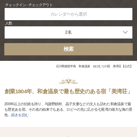
チェックイン - チェックアウト
カレンダーから選択
人数
検索
石川県能登半島 和倉温泉 ゆけむりの宿 美湾荘【公式】
創業1804年、和倉温泉で最も歴史のある宿「美湾荘」
200年以上の伝統を誇り、与謝野鉄幹、晶子夫妻などの文人も訪れた和倉温泉で最
も歴史ある宿。その名の由来でもある、ロビーの先に広がる七尾湾の雄大な海の景
色
…
続きを読む