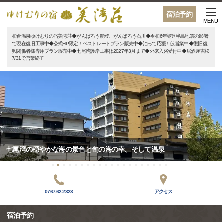
宿泊予約
MENU
和倉温泉ゆけむりの宿美湾荘◆がんばろう能登、がんばろう石川◆令和6年能登半島地震の影響
で現在復旧工事中◆公式HP限定！ベストレートプラン販売中◆泊って応援！仮営業中◆復旧復
興関係者様専用プラン販売中◆七尾湾護岸工事は2027年3月まで◆外来入浴受付中◆居酒屋吉松
7/31で営業終了
七尾湾の穏やかな海の景色と旬の海の幸、そして温泉
0767-62-2323
アクセス
宿泊予約