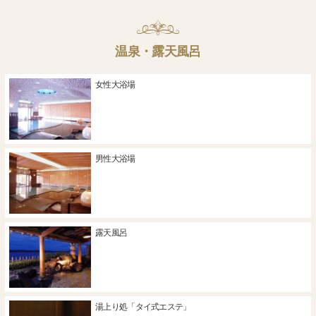
温泉・露天風呂
女性大浴場
男性大浴場
露天風呂
湯上り処「タイ式エステ」