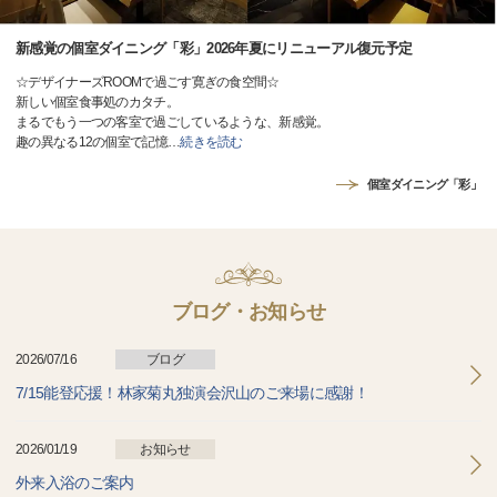
新感覚の個室ダイニング「彩」2026年夏にリニューアル復元予定
☆デザイナーズROOMで過ごす寛ぎの食空間☆
新しい個室食事処のカタチ。
まるでもう一つの客室で過ごしているような、新感覚。
趣の異なる12の個室で記憶
…
続きを読む
個室ダイニング「彩」
ブログ・お知らせ
2026/07/16
ブログ
7/15能登応援！林家菊丸独演会沢山のご来場に感謝！
2026/01/19
お知らせ
外来入浴のご案内