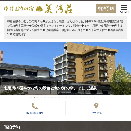
宿泊予約
MENU
和倉温泉ゆけむりの宿美湾荘◆がんばろう能登、がんばろう石川◆令和6年能登半島地震の影響
で現在復旧工事中◆公式HP限定！ベストレートプラン販売中◆泊って応援！仮営業中◆復旧復
興関係者様専用プラン販売中◆七尾湾護岸工事は2027年3月まで◆外来入浴受付中◆居酒屋吉松
7/31で営業終了
七尾湾の穏やかな海の景色と旬の海の幸、そして温泉
0767-62-2323
アクセス
宿泊予約