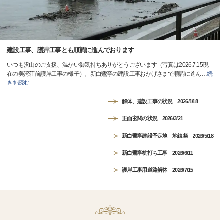
建設工事、護岸工事とも順調に進んでおります
いつも沢山のご支援、温かい御気持ちありがとうございます（写真は2026.7.15現
在の美湾荘前護岸工事の様子）。新白鷺亭の建設工事おかげさまで順調に進ん
…
続
きを読む
解体、建設工事の状況 2026/1/18
正面玄関の状況 2026/3/21
新白鷺亭建設予定地 地鎮祭 2026/5/18
新白鷺亭杭打ち工事 2026/6/11
護岸工事用道路解体 2026/7/15