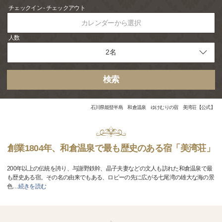
チェックイン - チェックアウト
カレンダーから選択
人数
検索
石川県能登半島 和倉温泉 ゆけむりの宿 美湾荘【公式】
創業1804年、和倉温泉で最も歴史のある宿「美湾荘」
200年以上の伝統を誇り、与謝野鉄幹、晶子夫妻などの文人も訪れた和倉温泉で最
も歴史ある宿。その名の由来でもある、ロビーの先に広がる七尾湾の雄大な海の景
色
…
続きを読む