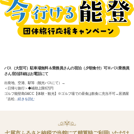
バス（大型可）駐車場無料＆乗務員さんの宿泊（夕朝食付）可※バス乗務員
さん宿泊詳細はお電話にて
出発地、空港、駅等（観光バスにて）→
＜日帰り旅行＞◆補助上限6万円
ゴルフ能登島G&CC【体験・観光】※ゴルフ場での昼食は飲食に充当不可→居酒屋
「吉松
…
続きを読む
七尾市ふるさと納税で当館にて精算時ご利用いただけ