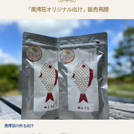
「美湾荘オリジナル出汁」販売再開
美湾荘の作る出汁