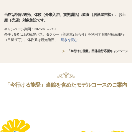
当館は宿泊/観光、体験（外来入浴、震災講話）/飲食（居酒屋吉松）、お土
産（売店）対象施設です。
キャンペーン期間：2026/3/1～7/31
条件：8名以上の観光バス、タクシー（普通車2台も可）を利用する能登観光旅行
（日帰り可）。体験又は観光施設、
…
続きを読む
「今行ける能登」団体旅行応援キャンペーン
「今行ける能登」当館を含めたモデルコースのご案内