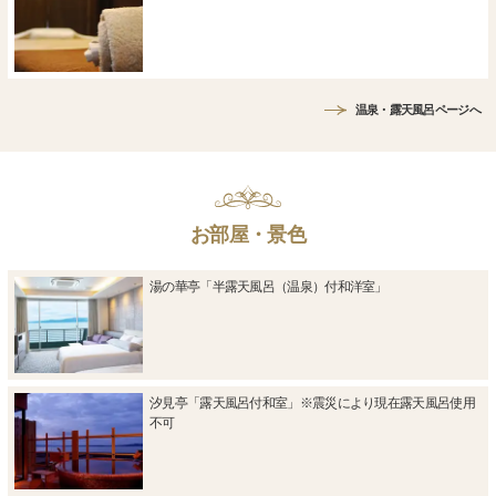
温泉・露天風呂ページへ
お部屋・景色
湯の華亭「半露天風呂（温泉）付和洋室」
汐見亭「露天風呂付和室」※震災により現在露天風呂使用
不可