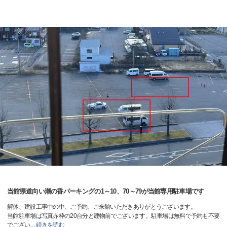
当館県道向い潮の香パーキングの1～10、70～79が当館専用駐車場です
解体、建設工事中の中、ご予約、ご来館いただきありがとうございます。
当館駐車場は写真赤枠の20台分と建物前でございます。駐車場は無料で予約も不要
でござい
…
続きを読む