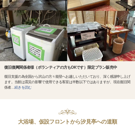
復旧復興関係者様（ボランティアの方もOKです）限定プラン販売中
復旧支援の為全国から沢山の方々能登へお越しいただいており、深く感謝申し上げ
ます。当館は震災の影響で使用できる客室は半数以下ではありますが、現在復旧関
係者
…
続きを読む
大浴場、仮設フロントから汐見亭への道順