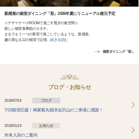
新感覚の個室ダイニング「彩」2026年夏にリニューアル復元予定
☆デザイナーズROOMで過ごす寛ぎの食空間☆
新しい個室食事処のカタチ。
まるでもう一つの客室で過ごしているような、新感覚。
趣の異なる12の個室で記憶
…
続きを読む
個室ダイニング「彩」
ブログ・お知らせ
2026/07/16
ブログ
7/15能登応援！林家菊丸独演会沢山のご来場に感謝！
2026/01/19
お知らせ
外来入浴のご案内