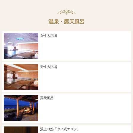
温泉・露天風呂
女性大浴場
男性大浴場
露天風呂
湯上り処「タイ式エステ」