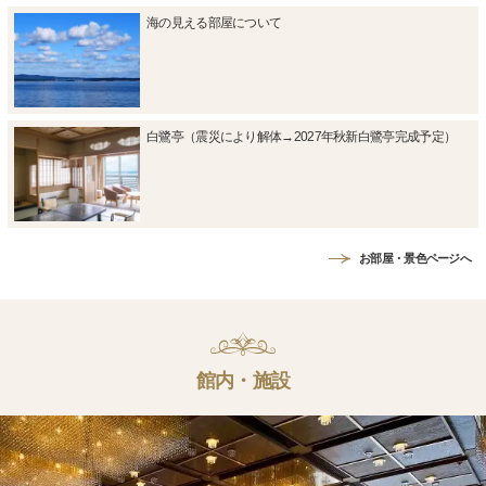
海の見える部屋について
白鷺亭（震災により解体→2027年秋新白鷺亭完成予定）
お部屋・景色ページへ
館内・施設