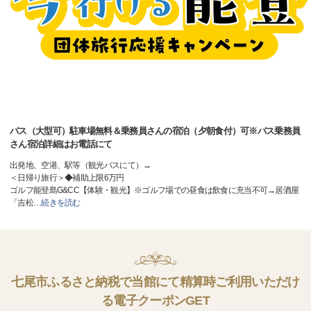
バス（大型可）駐車場無料＆乗務員さんの宿泊（夕朝食付）可※バス乗務員
さん宿泊詳細はお電話にて
出発地、空港、駅等（観光バスにて）→
＜日帰り旅行＞◆補助上限6万円
ゴルフ能登島G&CC【体験・観光】※ゴルフ場での昼食は飲食に充当不可→居酒屋
「吉松
…
続きを読む
七尾市ふるさと納税で当館にて精算時ご利用いただけ
る電子クーポンGET