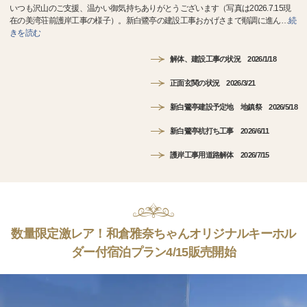
いつも沢山のご支援、温かい御気持ちありがとうございます（写真は2026.7.15現
在の美湾荘前護岸工事の様子）。新白鷺亭の建設工事おかげさまで順調に進ん
…
続
きを読む
解体、建設工事の状況 2026/1/18
正面玄関の状況 2026/3/21
新白鷺亭建設予定地 地鎮祭 2026/5/18
新白鷺亭杭打ち工事 2026/6/11
護岸工事用道路解体 2026/7/15
数量限定激レア！和倉雅奈ちゃんオリジナルキーホル
ダー付宿泊プラン4/15販売開始