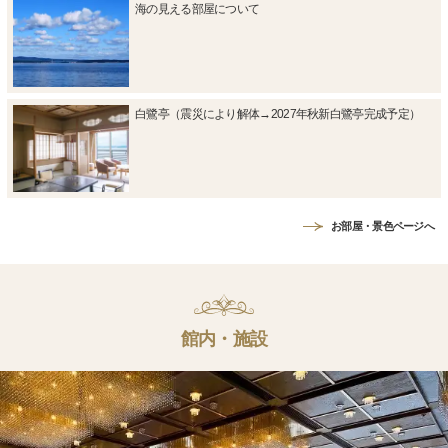
海の見える部屋について
白鷺亭（震災により解体→2027年秋新白鷺亭完成予定）
お部屋・景色ページへ
館内・施設