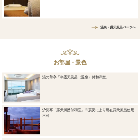
温泉・露天風呂ページへ
お部屋・景色
湯の華亭「半露天風呂（温泉）付和洋室」
汐見亭「露天風呂付和室」※震災により現在露天風呂使用
不可