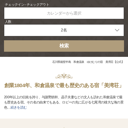
チェックイン - チェックアウト
カレンダーから選択
人数
検索
石川県能登半島 和倉温泉 ゆけむりの宿 美湾荘【公式】
創業1804年、和倉温泉で最も歴史のある宿「美湾荘」
200年以上の伝統を誇り、与謝野鉄幹、晶子夫妻などの文人も訪れた和倉温泉で最
も歴史ある宿。その名の由来でもある、ロビーの先に広がる七尾湾の雄大な海の景
色
…
続きを読む