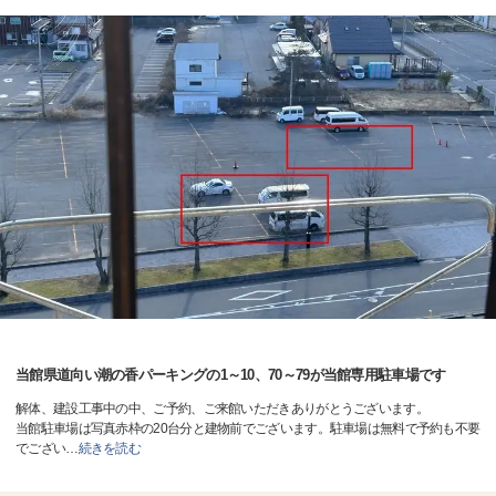
当館県道向い潮の香パーキングの1～10、70～79が当館専用駐車場です
解体、建設工事中の中、ご予約、ご来館いただきありがとうございます。
当館駐車場は写真赤枠の20台分と建物前でございます。駐車場は無料で予約も不要
でござい
…
続きを読む