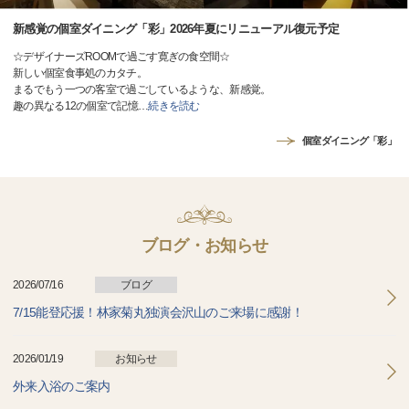
新感覚の個室ダイニング「彩」2026年夏にリニューアル復元予定
☆デザイナーズROOMで過ごす寛ぎの食空間☆
新しい個室食事処のカタチ。
まるでもう一つの客室で過ごしているような、新感覚。
趣の異なる12の個室で記憶
…
続きを読む
個室ダイニング「彩」
ブログ・お知らせ
2026/07/16
ブログ
7/15能登応援！林家菊丸独演会沢山のご来場に感謝！
2026/01/19
お知らせ
外来入浴のご案内