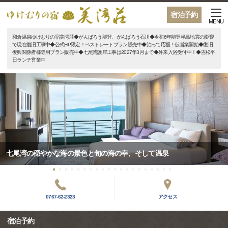
宿泊予約
MENU
和倉温泉ゆけむりの宿美湾荘◆がんばろう能登、がんばろう石川◆令和6年能登半島地震の影響
で現在復旧工事中◆公式HP限定！ベストレートプラン販売中◆泊って応援！仮営業開始◆復旧
復興関係者様専用プラン販売中◆七尾湾護岸工事は2027年3月まで◆外来入浴受付中！◆吉松平
日ランチ営業中
七尾湾の穏やかな海の景色と旬の海の幸、そして温泉
0767-62-2323
アクセス
宿泊予約