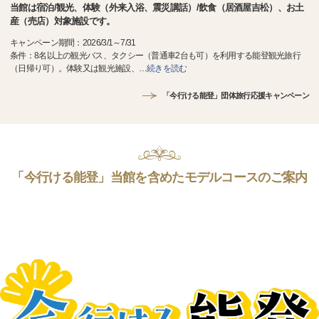
当館は宿泊/観光、体験（外来入浴、震災講話）/飲食（居酒屋吉松）、お土
産（売店）対象施設です。
キャンペーン期間：2026/3/1～7/31
条件：8名以上の観光バス、タクシー（普通車2台も可）を利用する能登観光旅行
（日帰り可）。体験又は観光施設、
…
続きを読む
「今行ける能登」団体旅行応援キャンペーン
「今行ける能登」当館を含めたモデルコースのご案内