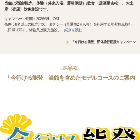
当館は宿泊/観光、体験（外来入浴、震災講話）/飲食（居酒屋吉松）、お土
産（売店）対象施設です。
キャンペーン期間：2026/3/1～7/31
条件：8名以上の観光バス、タクシー（普通車2台も可）を利用する能登観光旅行
（日帰り可）。体験又は観光施設、
…
続きを読む
「今行ける能登」団体旅行応援キャンペーン
「今行ける能登」当館を含めたモデルコースのご案内