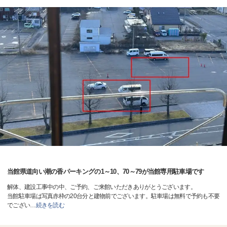
当館県道向い潮の香パーキングの1～10、70～79が当館専用駐車場です
解体、建設工事中の中、ご予約、ご来館いただきありがとうございます。
当館駐車場は写真赤枠の20台分と建物前でございます。駐車場は無料で予約も不要
でござい
…
続きを読む