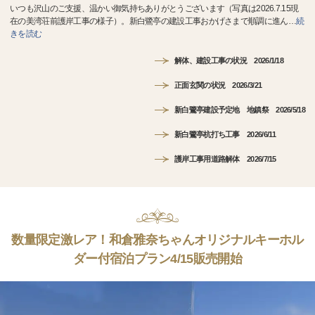
いつも沢山のご支援、温かい御気持ちありがとうございます（写真は2026.7.15現
在の美湾荘前護岸工事の様子）。新白鷺亭の建設工事おかげさまで順調に進ん
…
続
きを読む
解体、建設工事の状況 2026/1/18
正面玄関の状況 2026/3/21
新白鷺亭建設予定地 地鎮祭 2026/5/18
新白鷺亭杭打ち工事 2026/6/11
護岸工事用道路解体 2026/7/15
数量限定激レア！和倉雅奈ちゃんオリジナルキーホル
ダー付宿泊プラン4/15販売開始