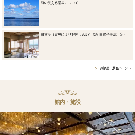
海の見える部屋について
白鷺亭（震災により解体→2027年秋新白鷺亭完成予定）
お部屋・景色ページへ
館内・施設