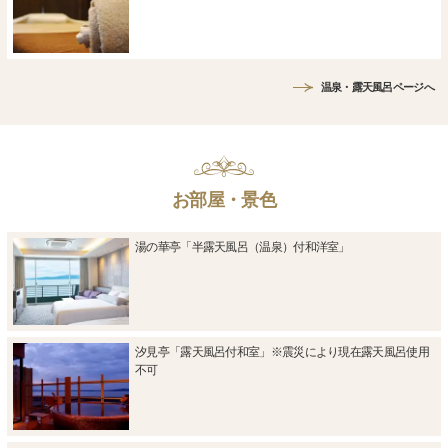
温泉・露天風呂ページへ
お部屋・景色
湯の華亭「半露天風呂（温泉）付和洋室」
汐見亭「露天風呂付和室」※震災により現在露天風呂使用
不可