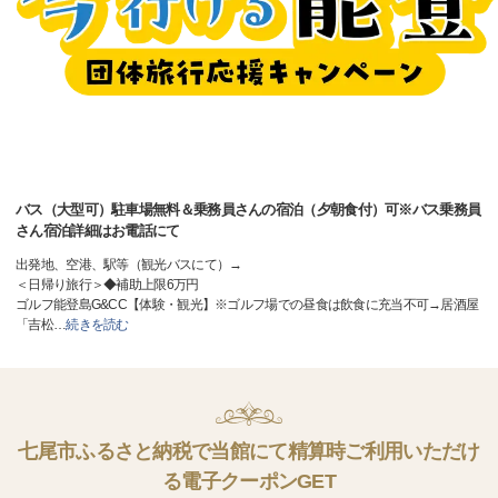
バス（大型可）駐車場無料＆乗務員さんの宿泊（夕朝食付）可※バス乗務員
さん宿泊詳細はお電話にて
出発地、空港、駅等（観光バスにて）→
＜日帰り旅行＞◆補助上限6万円
ゴルフ能登島G&CC【体験・観光】※ゴルフ場での昼食は飲食に充当不可→居酒屋
「吉松
…
続きを読む
七尾市ふるさと納税で当館にて精算時ご利用いただけ
る電子クーポンGET