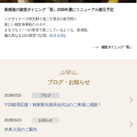
新感覚の個室ダイニング「彩」2026年夏にリニューアル復元予定
☆デザイナーズROOMで過ごす寛ぎの食空間☆
新しい個室食事処のカタチ。
まるでもう一つの客室で過ごしているような、新感覚。
趣の異なる12の個室で記憶
…
続きを読む
個室ダイニング「彩」
ブログ・お知らせ
2026/07/16
ブログ
7/15能登応援！林家菊丸独演会沢山のご来場に感謝！
2026/01/19
お知らせ
外来入浴のご案内