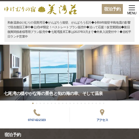
宿泊予約
MENU
和倉温泉ゆけむりの宿美湾荘◆がんばろう能登、がんばろう石川◆令和6年能登半島地震の影響
で現在復旧工事中◆公式HP限定！ベストレートプラン販売中◆泊って応援！仮営業開始◆復旧
復興関係者様専用プラン販売中◆七尾湾護岸工事は2027年3月まで◆外来入浴受付中！◆吉松平
日ランチ営業中
七尾湾の穏やかな海の景色と旬の海の幸、そして温泉
0767-62-2323
アクセス
宿泊予約