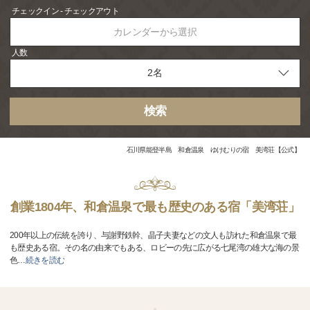
チェックイン - チェックアウト
カレンダーから選択
人数
検索
石川県能登半島 和倉温泉 ゆけむりの宿 美湾荘【公式】
創業1804年、和倉温泉で最も歴史のある宿「美湾荘」
200年以上の伝統を誇り、与謝野鉄幹、晶子夫妻などの文人も訪れた和倉温泉で最
も歴史ある宿。その名の由来でもある、ロビーの先に広がる七尾湾の雄大な海の景
色
…
続きを読む