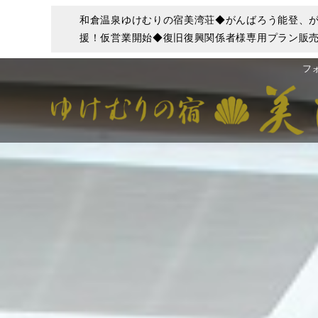
和倉温泉ゆけむりの宿美湾荘◆がんばろう能登、が
援！仮営業開始◆復旧復興関係者様専用プラン販売
フ