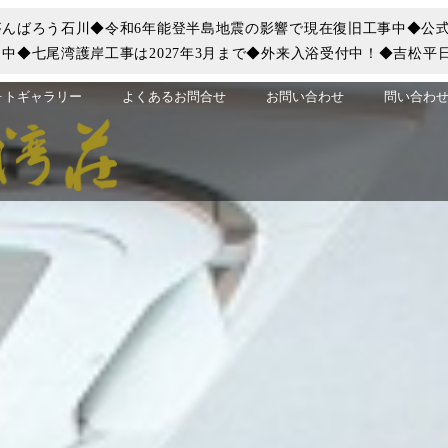
んばろう石川◆令和6年能登半島地震の影響で現在復旧工事中◆公式
中◆七尾湾護岸工事は2027年3月まで◆外来入浴受付中！◆吉松平
ォトギャラリー
よくあるお問合せ
お問い合わせ
問い合わせ