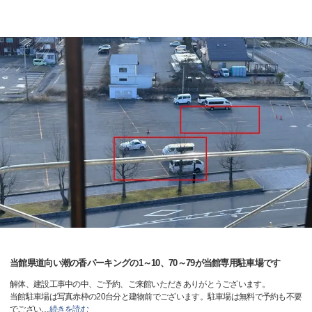
当館県道向い潮の香パーキングの1～10、70～79が当館専用駐車場です
解体、建設工事中の中、ご予約、ご来館いただきありがとうございます。
当館駐車場は写真赤枠の20台分と建物前でございます。駐車場は無料で予約も不要
でござい
…
続きを読む