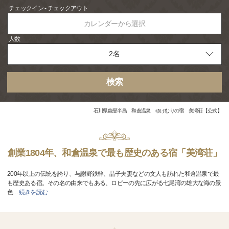
チェックイン - チェックアウト
カレンダーから選択
人数
検索
石川県能登半島 和倉温泉 ゆけむりの宿 美湾荘【公式】
創業1804年、和倉温泉で最も歴史のある宿「美湾荘」
200年以上の伝統を誇り、与謝野鉄幹、晶子夫妻などの文人も訪れた和倉温泉で最
も歴史ある宿。その名の由来でもある、ロビーの先に広がる七尾湾の雄大な海の景
色
…
続きを読む