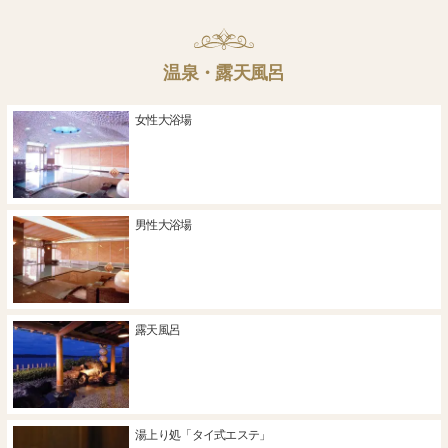
温泉・露天風呂
女性大浴場
男性大浴場
露天風呂
湯上り処「タイ式エステ」