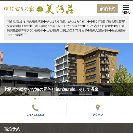
宿泊予約
MENU
和倉温泉ゆけむりの宿美湾荘◆がんばろう能登、がんばろう石川◆令和6年能登半島地震の影響
で現在復旧工事中◆公式HP限定！ベストレートプラン販売中◆泊って応援！仮営業中◆復旧復
興関係者様専用プラン販売中◆七尾湾護岸工事は2027年3月まで◆外来入浴受付中◆居酒屋吉松
7/31で営業終了
七尾湾の穏やかな海の景色と旬の海の幸、そして温泉
0767-62-2323
アクセス
宿泊予約