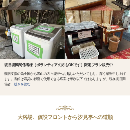
復旧復興関係者様（ボランティアの方もOKです）限定プラン販売中
復旧支援の為全国から沢山の方々能登へお越しいただいており、深く感謝申し上げ
ます。当館は震災の影響で使用できる客室は半数以下ではありますが、現在復旧関
係者
…
続きを読む
大浴場、仮設フロントから汐見亭への道順