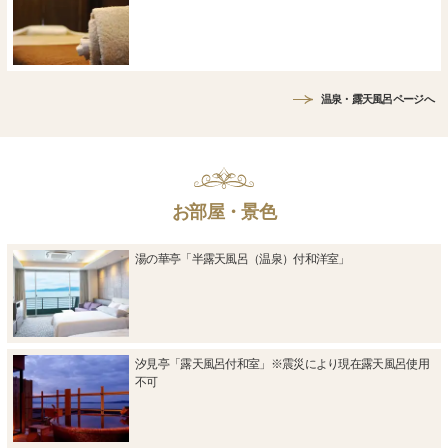
温泉・露天風呂ページへ
お部屋・景色
湯の華亭「半露天風呂（温泉）付和洋室」
汐見亭「露天風呂付和室」※震災により現在露天風呂使用
不可