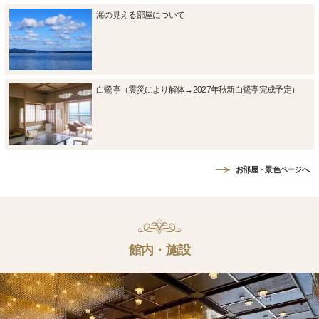
海の見える部屋について
白鷺亭（震災により解体→2027年秋新白鷺亭完成予定）
お部屋・景色ページへ
館内・施設