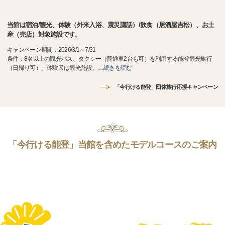
当館は宿泊/観光、体験（外来入浴、震災講話）/飲食（居酒屋吉松）、お土
産（売店）対象施設です。
キャンペーン期間：2026/3/1～7/31
条件：8名以上の観光バス、タクシー（普通車2台も可）を利用する能登観光旅行
（日帰り可）。体験又は観光施設、
…
続きを読む
「今行ける能登」団体旅行応援キャンペーン
「今行ける能登」当館を含めたモデルコースのご案内