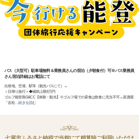
バス（大型可）駐車場無料＆乗務員さんの宿泊（夕朝食付）可※バス乗務員
さん宿泊詳細はお電話にて
出発地、空港、駅等（観光バスにて）→
＜日帰り旅行＞◆補助上限6万円
ゴルフ能登島G&CC【体験・観光】※ゴルフ場での昼食は飲食に充当不可→居酒屋
「吉松
…
続きを読む
七尾市ふるさと納税で当館にて精算時ご利用いただけ