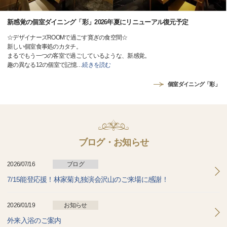
新感覚の個室ダイニング「彩」2026年夏にリニューアル復元予定
☆デザイナーズROOMで過ごす寛ぎの食空間☆
新しい個室食事処のカタチ。
まるでもう一つの客室で過ごしているような、新感覚。
趣の異なる12の個室で記憶
…
続きを読む
個室ダイニング「彩」
ブログ・お知らせ
2026/07/16
ブログ
7/15能登応援！林家菊丸独演会沢山のご来場に感謝！
2026/01/19
お知らせ
外来入浴のご案内