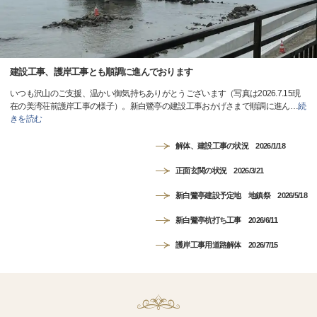
建設工事、護岸工事とも順調に進んでおります
いつも沢山のご支援、温かい御気持ちありがとうございます（写真は2026.7.15現
在の美湾荘前護岸工事の様子）。新白鷺亭の建設工事おかげさまで順調に進ん
…
続
きを読む
解体、建設工事の状況 2026/1/18
正面玄関の状況 2026/3/21
新白鷺亭建設予定地 地鎮祭 2026/5/18
新白鷺亭杭打ち工事 2026/6/11
護岸工事用道路解体 2026/7/15