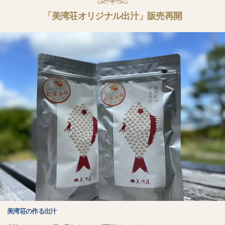
「美湾荘オリジナル出汁」販売再開
美湾荘の作る出汁