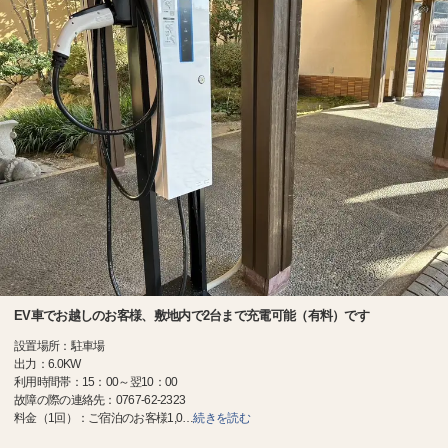
EV車でお越しのお客様、敷地内で2台まで充電可能（有料）です
設置場所：駐車場
出力：6.0KW
利用時間帯：15：00～翌10：00
故障の際の連絡先：0767-62-2323
料金（1回）：ご宿泊のお客様1,0
…
続きを読む