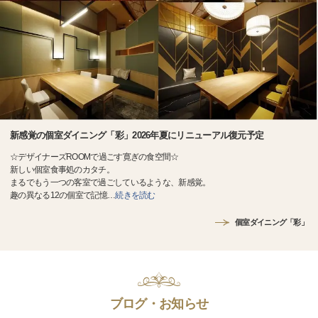
新感覚の個室ダイニング「彩」2026年夏にリニューアル復元予定
☆デザイナーズROOMで過ごす寛ぎの食空間☆
新しい個室食事処のカタチ。
まるでもう一つの客室で過ごしているような、新感覚。
趣の異なる12の個室で記憶
…
続きを読む
個室ダイニング「彩」
ブログ・お知らせ