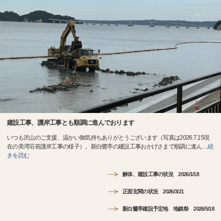
建設工事、護岸工事とも順調に進んでおります
いつも沢山のご支援、温かい御気持ちありがとうございます（写真は2026.7.15現
在の美湾荘前護岸工事の様子）。新白鷺亭の建設工事おかげさまで順調に進ん
…
続
きを読む
解体、建設工事の状況 2026/1/18
正面玄関の状況 2026/3/21
新白鷺亭建設予定地 地鎮祭 2026/5/18