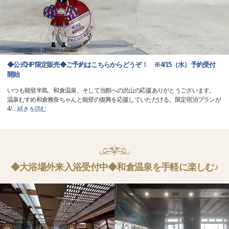
◆公式HP限定販売◆ご予約はこちらからどうぞ！ ※4/15（水）予約受付
開始
いつも能登半島、和倉温泉、そして当館への沢山の応援ありがとうございます。
温泉むすめ和倉雅奈ちゃんと能登の復興を応援していただける、限定宿泊プランが
4/
…
続きを読む
◆大浴場外来入浴受付中◆和倉温泉を手軽に楽しむ♪