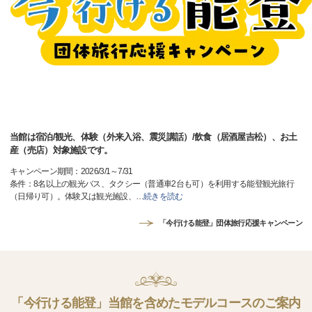
当館は宿泊/観光、体験（外来入浴、震災講話）/飲食（居酒屋吉松）、お土
産（売店）対象施設です。
キャンペーン期間：2026/3/1～7/31
条件：8名以上の観光バス、タクシー（普通車2台も可）を利用する能登観光旅行
（日帰り可）。体験又は観光施設、
…
続きを読む
「今行ける能登」団体旅行応援キャンペーン
「今行ける能登」当館を含めたモデルコースのご案内