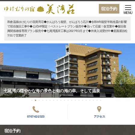
宿泊予約
MENU
和倉温泉ゆけむりの宿美湾荘◆がんばろう能登、がんばろう石川◆令和6年能登半島地震の影響
で現在復旧工事中◆公式HP限定！ベストレートプラン販売中◆泊って応援！仮営業中◆復旧復
興関係者様専用プラン販売中◆七尾湾護岸工事は2027年3月まで◆外来入浴受付中◆居酒屋吉松
7/31で営業終了
七尾湾の穏やかな海の景色と旬の海の幸、そして温泉
0767-62-2323
アクセス
宿泊予約