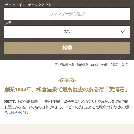
チェックイン - チェックアウト
カレンダーから選択
人数
検索
石川県能登半島 和倉温泉 ゆけむりの宿 美湾荘【公式】
創業1804年、和倉温泉で最も歴史のある宿「美湾荘」
200年以上の伝統を誇り、与謝野鉄幹、晶子夫妻などの文人も訪れた和倉温泉で最
も歴史ある宿。その名の由来でもある、ロビーの先に広がる七尾湾の雄大な海の景
色
…
続きを読む