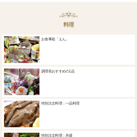
料理
お食事処「えん」
調理長おすすめの1品
特別注文料理：一品料理
特別注文料理：舟盛