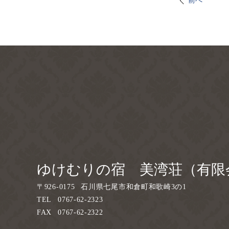
前へ
ゆけむりの宿 美湾荘（有限
〒
926-0175
石川県七尾市和倉町和歌崎3の1
TEL
0767-62-2323
FAX
0767-62-2322