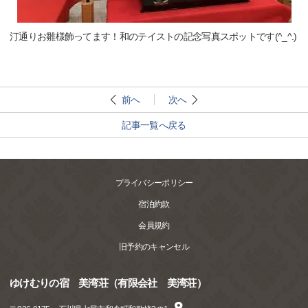
汀通りお雛様飾ってます！和のテイストの記念写真スポットです(^_^.)
前へ
次へ
記事一覧へ戻る
プライバシーポリシー
宿泊約款
会員規約
旧予約のキャンセル
ゆけむりの宿 美湾荘（有限会社 美湾荘）