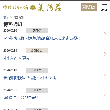
预约订房
MENU
首页
博客·通知
博客·通知
2026/07/16
ブログ
7/15能登応援！林家菊丸独演会沢山のご来場に感謝！
2026/01/19
お知らせ
外来入浴のご案内
2026/01/18
ブログ
新白鷺亭建設の準備進んでおります。
2026/01/01
ブログ
謹賀新年 令和8年元旦