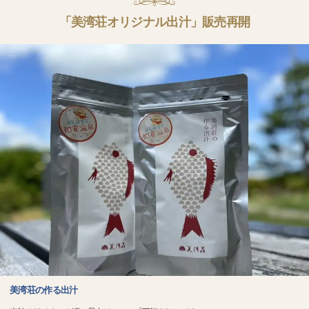
「美湾荘オリジナル出汁」販売再開
美湾荘の作る出汁