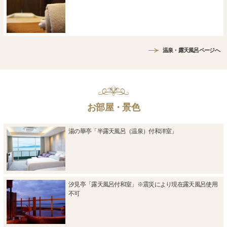
温泉・露天風呂ページへ
お部屋・景色
湯の華亭「半露天風呂（温泉）付和洋室」
汐見亭「露天風呂付和室」※震災により現在露天風呂使用
不可