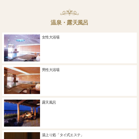
温泉・露天風呂
女性大浴場
男性大浴場
露天風呂
湯上り処「タイ式エステ」