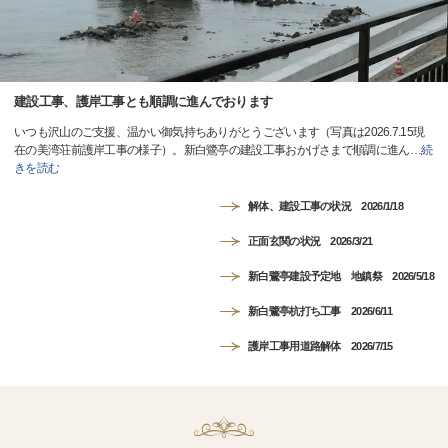
建設工事、護岸工事とも順調に進んでおります
いつも沢山のご支援、温かい御気持ちありがとうございます（写真は2026.7.15現
在の美湾荘前護岸工事の様子）。新白鷺亭の建設工事おかげさまで順調に進ん
…
続
きを読む
解体、建設工事の状況 2026/1/18
正面玄関の状況 2026/3/21
新白鷺亭建設予定地 地鎮祭 2026/5/18
新白鷺亭杭打ち工事 2026/6/11
護岸工事用道路解体 2026/7/15