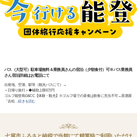
バス（大型可）駐車場無料＆乗務員さんの宿泊（夕朝食付）可※バス乗務員
さん宿泊詳細はお電話にて
出発地、空港、駅等（観光バスにて）→
＜日帰り旅行＞◆補助上限6万円
ゴルフ能登島G&CC【体験・観光】※ゴルフ場での昼食は飲食に充当不可→居酒屋
「吉松
…
続きを読む
七尾市ふるさと納税で当館にて精算時ご利用いただけ