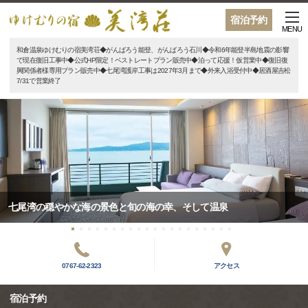
宿泊予約
MENU
和倉温泉ゆけむりの宿美湾荘◆がんばろう能登、がんばろう石川◆令和6年能登半島地震の影響
で現在復旧工事中◆公式HP限定！ベストレートプラン販売中◆泊って応援！仮営業中◆復旧復
興関係者様専用プラン販売中◆七尾湾護岸工事は2027年3月まで◆外来入浴受付中◆居酒屋吉松
7/31で営業終了
七尾湾の穏やかな海の景色と旬の海の幸、そして温泉
0767-62-2323
アクセス
宿泊予約