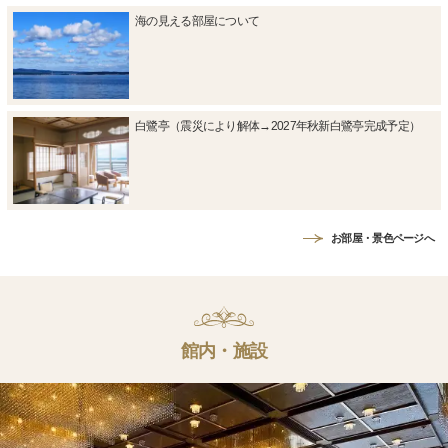
海の見える部屋について
白鷺亭（震災により解体→2027年秋新白鷺亭完成予定）
お部屋・景色ページへ
館内・施設