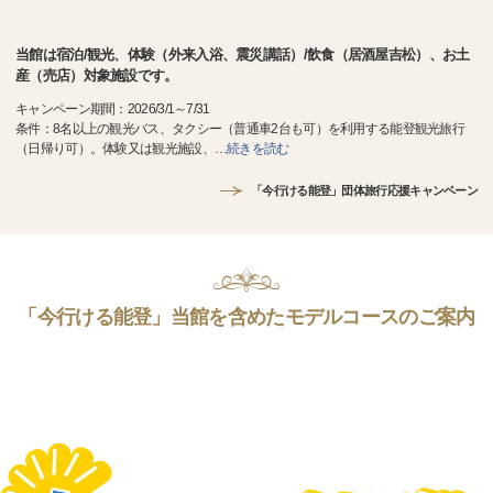
当館は宿泊/観光、体験（外来入浴、震災講話）/飲食（居酒屋吉松）、お土
産（売店）対象施設です。
キャンペーン期間：2026/3/1～7/31
条件：8名以上の観光バス、タクシー（普通車2台も可）を利用する能登観光旅行
（日帰り可）。体験又は観光施設、
…
続きを読む
「今行ける能登」団体旅行応援キャンペーン
「今行ける能登」当館を含めたモデルコースのご案内