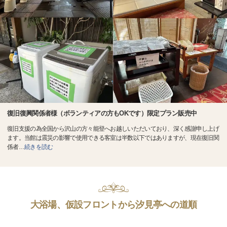
復旧復興関係者様（ボランティアの方もOKです）限定プラン販売中
復旧支援の為全国から沢山の方々能登へお越しいただいており、深く感謝申し上げ
ます。当館は震災の影響で使用できる客室は半数以下ではありますが、現在復旧関
係者
…
続きを読む
大浴場、仮設フロントから汐見亭への道順