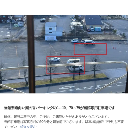
当館県道向い潮の香パーキングの1～10、70～79が当館専用駐車場です
解体、建設工事中の中、ご予約、ご来館いただきありがとうございます。
当館駐車場は写真赤枠の20台分と建物前でございます。駐車場は無料で予約も不要
でござい
…
続きを読む