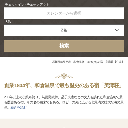
チェックイン - チェックアウト
カレンダーから選択
人数
検索
石川県能登半島 和倉温泉 ゆけむりの宿 美湾荘【公式】
創業1804年、和倉温泉で最も歴史のある宿「美湾荘」
200年以上の伝統を誇り、与謝野鉄幹、晶子夫妻などの文人も訪れた和倉温泉で最
も歴史ある宿。その名の由来でもある、ロビーの先に広がる七尾湾の雄大な海の景
色
…
続きを読む