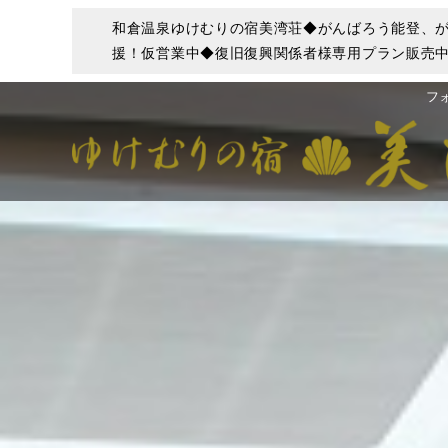
和倉温泉ゆけむりの宿美湾荘◆がんばろう能登、が
援！仮営業中◆復旧復興関係者様専用プラン販売中◆
フ