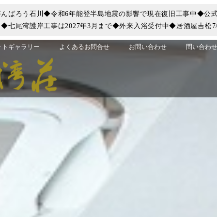
んばろう石川◆令和6年能登半島地震の影響で現在復旧工事中◆公式
七尾湾護岸工事は2027年3月まで◆外来入浴受付中◆居酒屋吉松7/
ォトギャラリー
よくあるお問合せ
お問い合わせ
問い合わせ