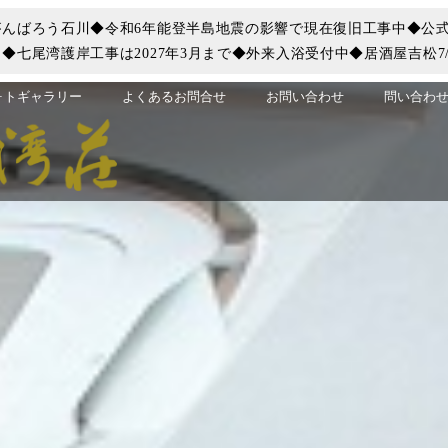
んばろう石川◆令和6年能登半島地震の影響で現在復旧工事中◆公式
七尾湾護岸工事は2027年3月まで◆外来入浴受付中◆居酒屋吉松7/
ォトギャラリー
よくあるお問合せ
お問い合わせ
問い合わせ