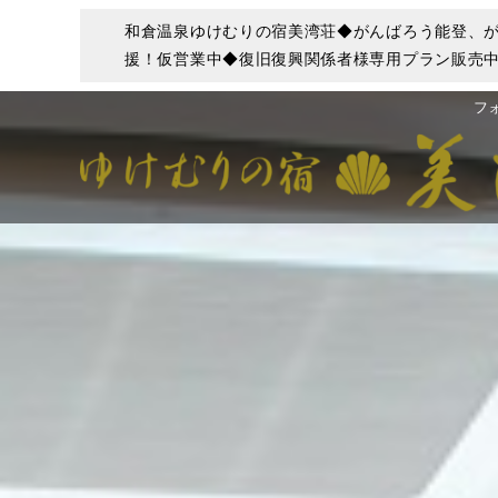
和倉温泉ゆけむりの宿美湾荘◆がんばろう能登、が
援！仮営業中◆復旧復興関係者様専用プラン販売中◆
フ