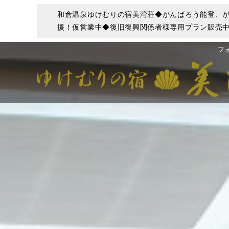
和倉温泉ゆけむりの宿美湾荘◆がんばろう能登、が
援！仮営業中◆復旧復興関係者様専用プラン販売中◆
フ