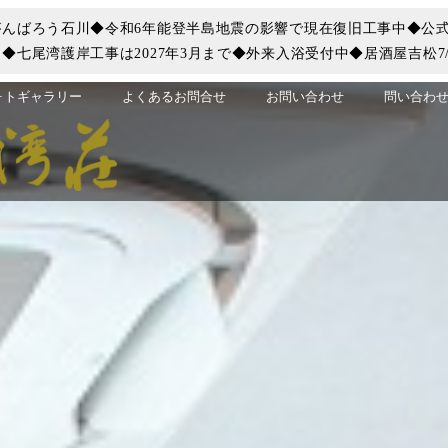
んばろう石川◆令和6年能登半島地震の影響で現在復旧工事中◆公式
七尾湾護岸工事は2027年3月まで◆外来入浴受付中◆居酒屋吉松7/
ォトギャラリー
よくあるお問合せ
お問い合わせ
問い合わせ