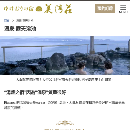
預約訂房
MENU
首頁
溫泉·露天浴池
溫泉·露天浴池
大海就在你眼前！大型公共浴室露天浴池※因男子堤岸施工而關閉。
“湯煙之宿”因為“溫泉”質量很好
Biwanso的溫泉每天Biwanso （90噸）溫泉，因此其質量在和倉是最好的。請享受高
純度的源頭。