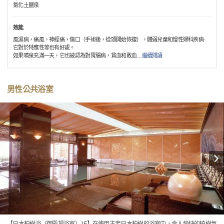
氯化土鹽泉
效能
風濕病，痛風，神經痛，傷口（手術後，從頭開始恢復），體弱兒童和慢性婦科疾病·
它對於特應性等也有好處。
如果噴泉充滿一天，它也被認為對胃腸病，貧血和敗血
…
繼續閱讀
男性公共浴室