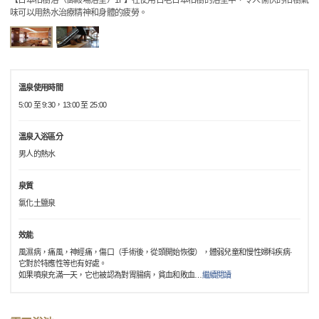
【日本柏樹浴（御殿場浴室）1F】在使用古老日本柏樹的浴室中，令人愉快的柏樹氣
味可以用熱水治療精神和身體的疲勞。
溫泉使用時間
5:00 至 9:30，13:00 至 25:00
溫泉入浴區分
男人的熱水
泉質
氯化土鹽泉
效能
風濕病，痛風，神經痛，傷口（手術後，從頭開始恢復），體弱兒童和慢性婦科疾病·
它對於特應性等也有好處。
如果噴泉充滿一天，它也被認為對胃腸病，貧血和敗血
…
繼續閱讀