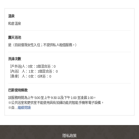
溫泉
和倉溫泉
露天浴池
是（目前僅限女性入住；不提供私人租借服務。）
洗澡次數
［戶外浴]人：0女：1個混合浴：0
［內浴］ 人： 1女： 1個混合浴： 0
［桑拿］ 人： 0女： 0沐浴： 0
巴斯使用條款
該服務時間為上午 5:00 至上午 9:30 以及下午 1:00 至凌晨 1:00。
※公共浴室和更衣室不能使用具有拍攝功能的智能手機等電子設備。
※自
…
繼續閱讀
隱私政策