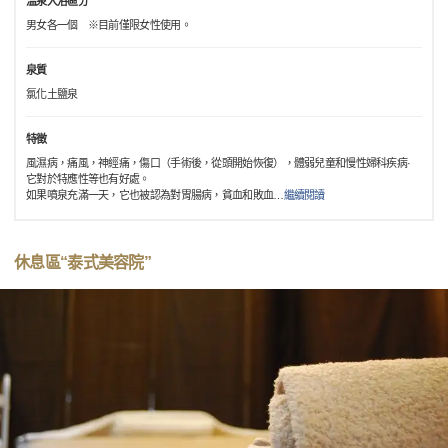
溫泉入浴區分
男女各一個 ※目前僅限女性使用。
泉質
氯化土鹽泉
特徵
風濕病，痛風，神經痛，傷口（手術後，從頭開始恢復），體弱兒童和慢性婦科疾病·
它對於特應性等也有好處。
如果噴泉充滿一天，它也被認為對胃腸病，貧血和敗血
…
繼續閱讀
休息區“泰式美容院”