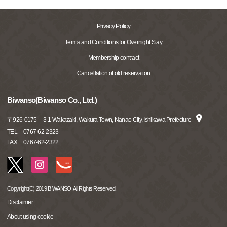
Privacy Policy
Terms and Conditions for Overnight Stay
Membership contract
Cancellation of old reservation
Biwanso(Biwanso Co., Ltd.)
〒
926-0175
3-1 Wakazaki, Wakura Town, Nanao City, Ishikawa Prefecture
TEL
0767-62-2323
FAX
0767-62-2322
Copyright(C) 2019 BIWANSO, All Rights Reserved.
Disclaimer
About using cookie