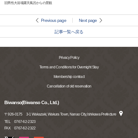
旧男性大浴場露天風呂からの景観
Previous page
Next page
記事一覧へ戻る
Privacy Policy
Terms and Conditions for Overnight Stay
Membership contract
Cancellation of old reservation
Biwanso(Biwanso Co., Ltd.)
〒
926-0175
3-1 Wakazaki, Wakura Town, Nanao City, Ishikawa Prefecture
TEL
0767-62-2323
FAX
0767-62-2322